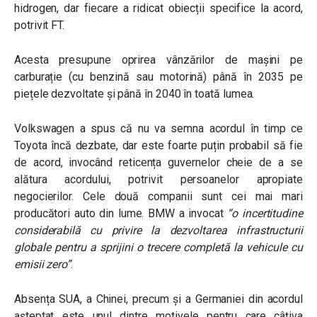
hidrogen, dar fiecare a ridicat obiecții specifice la acord,
potrivit FT.
Acesta presupune oprirea vânzărilor de mașini pe
carburație (cu benzină sau motorină) până în 2035 pe
piețele dezvoltate și până în 2040 în toată lumea.
Volkswagen a spus că nu va semna acordul în timp ce
Toyota încă dezbate, dar este foarte puțin probabil să fie
de acord, invocând reticența guvernelor cheie de a se
alătura acordului, potrivit persoanelor apropiate
negocierilor. Cele două companii sunt cei mai mari
producători auto din lume. BMW a invocat
“o incertitudine
considerabilă cu privire la dezvoltarea infrastructurii
globale pentru a sprijini o trecere completă la vehicule cu
emisii zero”
.
Absența SUA, a Chinei, precum și a Germaniei din acordul
așteptat este unul dintre motivele pentru care câțiva