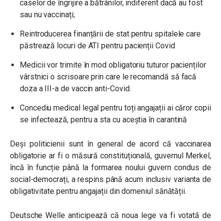
caselor de îngrijire a bătrânilor, indiferent dacă au fost
sau nu vaccinați;
Reintroducerea finanțării de stat pentru spitalele care
păstrează locuri de ATI pentru pacienții Covid
Medicii vor trimite în mod obligatoriu tuturor pacienților
vârstnici o scrisoare prin care le recomandă să facă
doza a III-a de vaccin anti-Covid.
Concediu medical legal pentru toți angajații ai căror copii
se infectează, pentru a sta cu aceștia în carantină
Deși politicienii sunt în general de acord că vaccinarea
obligatorie ar fi o măsură constituțională, guvernul Merkel,
încă în funcție până la formarea noului guvern condus de
social-democrați, a respins până acum inclusiv varianta de
obligativitate pentru angajații din domeniul sănătății.
Deutsche Welle anticipează că noua lege va fi votată de