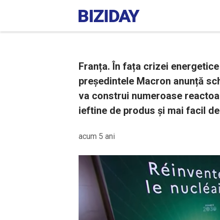
Franța. În fața crizei energetice
președintele Macron anunță schi
va construi numeroase reactoar
ieftine de produs și mai facil d
acum 5 ani