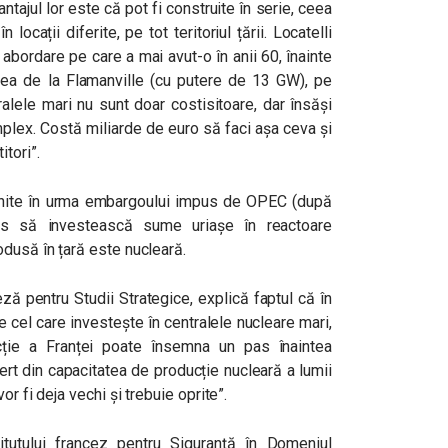
ntajul lor este că pot fi construite în serie, ceea
locații diferite, pe tot teritoriul țării. Locatelli
 abordare pe care a mai avut-o în anii 60, înainte
ea de la Flamanville (cu putere de 13 GW), pe
ralele mari nu sunt doar costisitoare, dar însăși
mplex. Costă miliarde de euro să faci așa ceva și
tori”.
bucnite în urma embargoului impus de OPEC (după
is să investească sume uriașe în reactoare
odusă în țară este nucleară.
ă pentru Studii Strategice, explică faptul că în
e cel care investește în centralele nucleare mari,
ție a Franței poate însemna un pas înaintea
rt din capacitatea de producție nucleară a lumii
or fi deja vechi și trebuie oprite”.
titutului francez pentru Siguranță în Domeniul