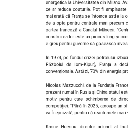
energetică la Universitatea din Milano. Ava
ce ar reduce costurile. Pot fi amplasate în 
mai arată că Franța se întoarce astfe la o
de a opta pentru centrale mari precum c
partea franceză a Canalul Mânecii:
“Cent
construirea lor este un proces lung și co
e greu pentru guverne să găsească investi
În 1974, pe fondul crizei petrolului iz
Războiul de Iom-Kipur), Franța a dec
convenționale. Astăzi, 70% din energia pr
Nicolas Mazzucchi, de la Fundația Francez
prezent numai în Rusia și China statul est
motiv pentru care schimbarea de direc
competiției:
“Până în 2025, aproape un sfe
va fi epuizată, pentru că reactoarele mari v
Karine Herviou, director adjunct al Ins