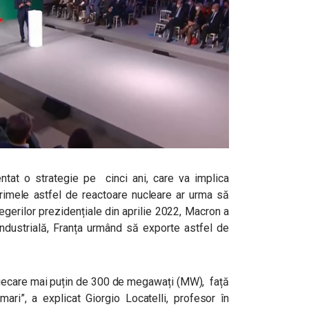
at o strategie pe cinci ani, care va implica
primele astfel de reactoare nucleare ar urma să
alegerilor prezidențiale din aprilie 2022, Macron a
industrială, Franța urmând să exporte astfel de
fiecare mai puțin de 300 de megawați (MW), față
ari”,
a explicat Giorgio Locatelli, profesor în