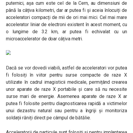
puternici, așa cum este cel de la Cern, au dimensiuni de
până la câțiva kilometri, dar ar putea fi și aceia înlocuiți de
acceleratori compacți de mii de ori mai mici. Cel mai mare
accelerator liniar de electroni existent în acest moment, cu
o lungime de 3.2 km, ar putea fi echivalat cu un
microaccelerator de doar câțiva metri.
Dacă se vor dovedi viabili, astfel de acceleratori vor putea
fi folosiți în viitor pentru surse compacte de raze X
utilizate în cadrul imagisticii medicale, permițând crearea
unor aparate de raze X portabile și care să nu necesite
surse mari de energie. Asemenea aparate de raze X ar
putea fi folosite pentru diagnosticarea rapidă a victimelor
unui dezastru natural sau pentru a îngriji și monitoriza
soldații răniți direct pe câmpul de bătălie.
Acceleratorii de particule sunt folosiți și pentru implantarea