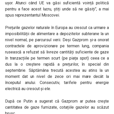
ușor. Atunci când UE va găsi suficientă voință politică
pentru a face acest lucru, știți unde să ne găsiți”, a mai
spus reprezentantul Moscovei.
Prețurile gazelor naturale în Europa au crescut ca urmare a
imposibilității de alimentare a depozitelor subterane la un
nivel normal, pe parcursul verii. Deși Gazprom și-a onorat
contractele de aprovizionare pe termen lung, compania
rusească a refuzat să livreze cantități suficiente de gaze
în tranzacțiile pe termen scurt (pe piața spot) ceea ce a
dus la o creștere rapidă a prețurilor, în special din
septembrie. Săptămâna trecută acestea au atins la un
moment dat un nivel de zece ori mai mare decât la
începutul anului. Consecutiv, tarifele pentru energie
electrică au crescut și ele.
După ce Putin a sugerat că Gazprom ar putea crește
cantitatea de gaze furnizate, cotațiile gazelor au scăzut
brusc.