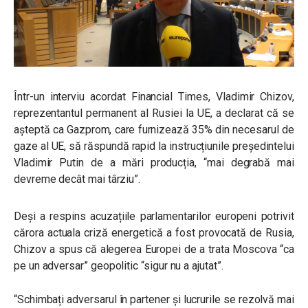
Într-un interviu acordat Financial Times, Vladimir Chizov,
reprezentantul permanent al Rusiei la UE, a declarat că se
așteptă ca Gazprom, care furnizează 35% din necesarul de
gaze al UE, să răspundă rapid la instrucțiunile președintelui
Vladimir Putin de a mări producția, “mai degrabă mai
devreme decât mai târziu”.
Deși a respins acuzațiile parlamentarilor europeni potrivit
cărora actuala criză energetică a fost provocată de Rusia,
Chizov a spus că alegerea Europei de a trata Moscova “ca
pe un adversar” geopolitic “sigur nu a ajutat”.
“Schimbați adversarul în partener și lucrurile se rezolvă mai