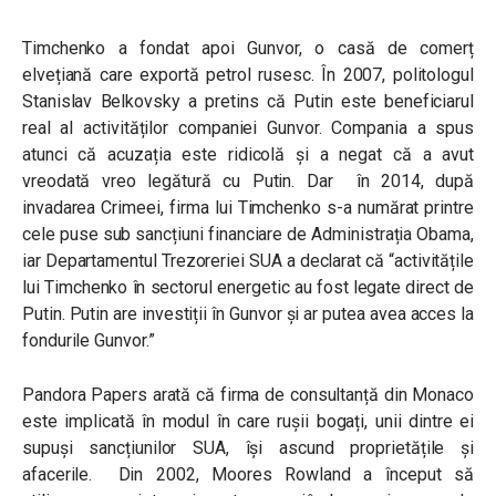
Timchenko a fondat apoi Gunvor, o casă de comerț
elvețiană care exportă petrol rusesc. În 2007, politologul
Stanislav Belkovsky a pretins că Putin este beneficiarul
real al activităților companiei Gunvor. Compania a spus
atunci că acuzația este ridicolă și a negat că a avut
vreodată vreo legătură cu Putin. Dar în 2014, după
invadarea Crimeei, firma lui Timchenko s-a numărat printre
cele puse sub sancțiuni financiare de Administrația Obama,
iar Departamentul Trezoreriei SUA a declarat că “activitățile
lui Timchenko în sectorul energetic au fost legate direct de
Putin. Putin are investiții în Gunvor și ar putea avea acces la
fondurile Gunvor.”
Pandora Papers arată că firma de consultanță din Monaco
este implicată în modul în care rușii bogați, unii dintre ei
supuși sancțiunilor SUA, își ascund proprietățile și
afacerile. Din 2002, Moores Rowland a început să