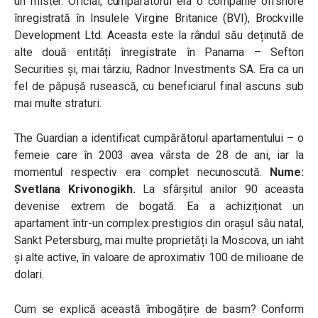
un mister. Oficial, cumpărătorul era o companie offshore
înregistrată în Insulele Virgine Britanice (BVI), Brockville
Development Ltd. Aceasta este la rândul său deținută de
alte două entități înregistrate în Panama – Sefton
Securities și, mai târziu, Radnor Investments SA. Era ca un
fel de păpușă rusească, cu beneficiarul final ascuns sub
mai multe straturi.
The Guardian a identificat cumpărătorul apartamentului – o
femeie care în 2003 avea vârsta de 28 de ani, iar la
momentul respectiv era complet necunoscută.
Nume:
Svetlana Krivonogikh.
La sfârșitul anilor 90 aceasta
devenise extrem de bogată. Ea a achiziționat un
apartament într-un complex prestigios din orașul său natal,
Sankt Petersburg, mai multe proprietăți la Moscova, un iaht
și alte active, în valoare de aproximativ 100 de milioane de
dolari.
Cum se explică această îmbogățire de basm? Conform