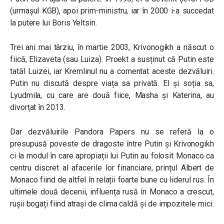
(urmașul KGB), apoi prim-ministru, iar în 2000 i-a succedat
la putere lui Boris Yeltsin.
Trei ani mai târziu, în martie 2003, Krivonogikh a născut o
fiică, Elizaveta (sau Luiza). Proekt a susținut că Putin este
tatăl Luizei, iar Kremlinul nu a comentat aceste dezvăluiri.
Putin nu discută despre viața sa privată. El și soția sa,
Lyudmila, cu care are două fiice, Masha și Katerina, au
divorțat în 2013.
Dar dezvăluirile Pandora Papers nu se referă la o
presupusă poveste de dragoste între Putin și Krivonogikh
ci la modul în care apropiații lui Putin au folosit Monaco ca
centru discret al afacerile lor financiare, prințul Albert de
Monaco fiind de altfel în relații foarte bune cu liderul rus. În
ultimele două decenii, influența rusă în Monaco a crescut,
rușii bogați fiind atrași de clima caldă și de impozitele mici.