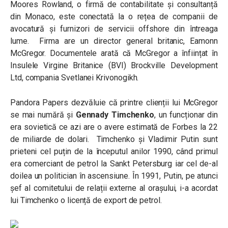
Moores Rowland, o firmă de contabilitate și consultanță
din Monaco, este conectată la o rețea de companii de
avocatură și furnizori de servicii offshore din întreaga
lume. Firma are un director general britanic, Eamonn
McGregor. Documentele arată că McGregor a înființat în
Insulele Virgine Britanice (BVI) Brockville Development
Ltd, compania Svetlanei Krivonogikh.
Pandora Papers dezvăluie că printre clienții lui McGregor
se mai numără și
Gennady Timchenko
, un funcționar din
era sovietică ce azi are o avere estimată de Forbes la 22
de miliarde de dolari. Timchenko și Vladimir Putin sunt
prieteni cel puțin de la începutul anilor 1990, când primul
era comerciant de petrol la Sankt Petersburg iar cel de-al
doilea un politician în ascensiune. În 1991, Putin, pe atunci
șef al comitetului de relații externe al orașului, i-a acordat
lui Timchenko o licență de export de petrol.