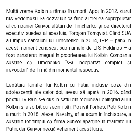
Multă vreme Kolbin a rămas în umbră. Apoi, în 2012, ziarul
rus Vedomosti l-a dezvăluit ca fiind al treilea coproprietar
al companiei Gunvor, alături de Timchenko și de directorul
executiv suedez al acestuia, Torbjörn Törnqvist. Când SUA
au impus sancțiuni lui Timchenko în 2014, IPP – până în
acest moment cunoscut sub numele de LTS Holdings – a
fost transferat integral în proprietatea lui Kolbin. Compania
susține că Timchenko “s-a îndepărtat complet și
irevocabil” de firmă din momentul respectiv.
Legătura familiei lui Kolbin cu Putin, inclusiv poze din
adolescență ale celor doi, aveau să apară în 2016, când
postul TV Rain s-a dus în satul din regiunea Leningrad al lui
Kolbin și a vorbit cu vecinii săi. Potrivit Forbes, Petr Kolbin
a murit în 2018. Alexei Navalny, aflat acum în închisoare, a
susținut tot timpul că firma Gunvor aparține în realitate lui
Putin, dar Gunvor neagă vehement acest lucru.