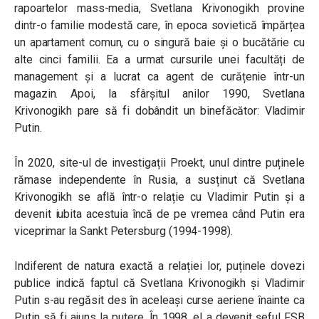
rapoartelor mass-media, Svetlana Krivonogikh provine
dintr-o familie modestă care, în epoca sovietică împărțea
un apartament comun, cu o singură baie și o bucătărie cu
alte cinci familii. Ea a urmat cursurile unei facultăți de
management și a lucrat ca agent de curățenie într-un
magazin. Apoi, la sfârșitul anilor 1990, Svetlana
Krivonogikh pare să fi dobândit un binefăcător: Vladimir
Putin.
În 2020, site-ul de investigații Proekt, unul dintre puținele
rămase independente în Rusia, a susținut că Svetlana
Krivonogikh se află într-o relație cu Vladimir Putin și a
devenit iubita acestuia încă de pe vremea când Putin era
viceprimar la Sankt Petersburg (1994-1998).
Indiferent de natura exactă a relației lor, puținele dovezi
publice indică faptul că Svetlana Krivonogikh și Vladimir
Putin s-au regăsit des în aceleași curse aeriene înainte ca
Putin să fi ajuns la putere. În 1998, el a devenit șeful FSB