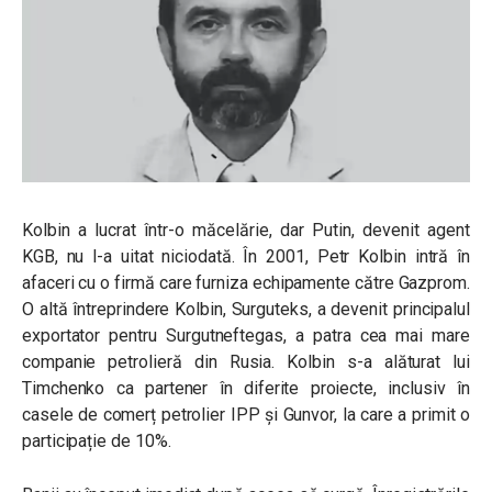
Kolbin a lucrat într-o măcelărie, dar Putin, devenit agent
KGB, nu l-a uitat niciodată. În 2001, Petr Kolbin intră în
afaceri cu o firmă care furniza echipamente către Gazprom.
O altă întreprindere Kolbin, Surguteks, a devenit principalul
exportator pentru Surgutneftegas, a patra cea mai mare
companie petrolieră din Rusia. Kolbin s-a alăturat lui
Timchenko ca partener în diferite proiecte, inclusiv în
casele de comerț petrolier IPP și Gunvor, la care a primit o
participație de 10%.