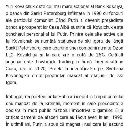
Yuri Kovalchuk este cel mai mare acționar al Bank Rossiya,
o bancă din Sankt Petersburg înființată în 1990 cu fonduri
ale partidului comunist. Când Putin a devenit președinte
banca a prosperat iar Casa Albă susține că Kovalchuk este
bancherul personal al lui Putin. Printre celelalte active ale
lui Kovalchuk se numără stațiunea de ski Igora, de lângă
Sankt Petersburg, care aparține unei companii numite Ozon
LLC. Kovalchuk și la care are o cotă de 25%. Celălalt
acționar este Lowbrook Trading, o firmă înregistrată în
Cipru, dar în 2020, Proekt a identificat-o pe Svetlana
Krivonogikh drept proprietar mascat al stațiunii de ski
Igora.
Îmbogățirea prietenilor lui Putin a început în timpul primului
său mandat de la Kremlin, moment în care președintele
declara în mod public războiul împotriva oligarhilor. El a
criticat oamenii de afaceri care au făcut averi în anii 1990.
În ultimii ani, Putin a spus că magnații ruși care își ascund