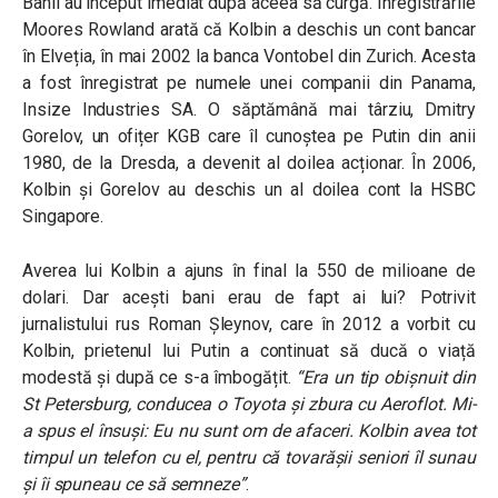
Banii au început imediat după aceea să curgă. Înregistrările
Moores Rowland arată că Kolbin a deschis un cont bancar
în Elveția, în mai 2002 la banca Vontobel din Zurich. Acesta
a fost înregistrat pe numele unei companii din Panama,
Insize Industries SA. O săptămână mai târziu, Dmitry
Gorelov, un ofițer KGB care îl cunoștea pe Putin din anii
1980, de la Dresda, a devenit al doilea acționar. În 2006,
Kolbin și Gorelov au deschis un al doilea cont la HSBC
Singapore.
Averea lui Kolbin a ajuns în final la 550 de milioane de
dolari. Dar acești bani erau de fapt ai lui? Potrivit
jurnalistului rus Roman Șleynov, care în 2012 a vorbit cu
Kolbin, prietenul lui Putin a continuat să ducă o viață
modestă și după ce s-a îmbogățit.
“Era un tip obișnuit din
St Petersburg, conducea o Toyota și zbura cu Aeroflot. Mi-
a spus el însuși: Eu nu sunt om de afaceri. Kolbin avea tot
timpul un telefon cu el, pentru că tovarășii seniori îl sunau
și îi spuneau ce să semneze”
.