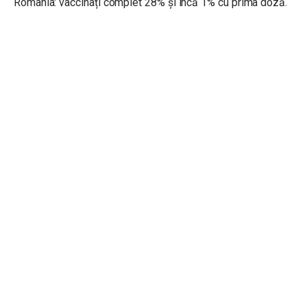
România: vaccinați complet 28% și încă 1% cu prima doză.