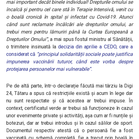
mai important decât binele individual! Drepturile omului se
încalcă și pentru cel care stă în Terapie Intensivă, venit cu
o boală cronică în spital și infectat cu Covid-19. Atunci
când sunt reclamate încălcări ale drepturilor omului, ar
trebui mers pentru lămuriri până la Curtea Europeană a
Drepturilor Omului”
, a mai spus fostul ministru al Sănătății,
o trimitere insinuată la
decizia din aprilie a CEDO, care a
considerat că
“principiul solidarității sociale poate justifica
impunerea vaccinării tuturor, când este vorba despre
protejarea persoanelor mai vulnerabile”.
Pe de altă parte, într-o declarație făcută mai târziu la Digi
24, Tătaru a spus că restricțiile există și acum în lege dar
nu sunt respectate și că acestea ar trebui impuse. În
context, certificatul verde ar trebui să funcționeze în cazul
unor evenimente private și activități, așa cum ar fi nunțile și
botezuri, dar ar trebui introdus și în cazul sălilor de sport.
Documentul respectiv atestă că o persoană fie a fost
vaccinată cu schemă completă, fie a trecut prin boală în