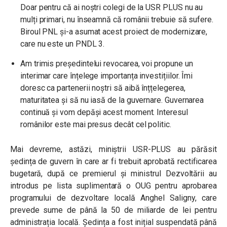
Doar pentru că ai noștri colegi de la USR PLUS nu au
mulți primari, nu înseamnă că românii trebuie să sufere.
Biroul PNL și-a asumat acest proiect de modernizare,
care nu este un PNDL 3.
Am trimis președintelui revocarea, voi propune un
interimar care înțelege importanța investițiilor. Îmi
doresc ca partenerii noștri să aibă înțțelegerea,
maturitatea și să nu iasă de la guvernare. Guvernarea
continuă și vom depăși acest moment. Interesul
românilor este mai presus decât cel politic.
Mai devreme, astăzi, miniștrii USR-PLUS au părăsit
ședința de guvern în care ar fi trebuit aprobată rectificarea
bugetară, după ce premierul și ministrul Dezvoltării au
introdus pe lista suplimentară o OUG pentru aprobarea
programului de dezvoltare locală Anghel Saligny, care
prevede sume de până la 50 de miliarde de lei pentru
administrația locală. Ședința a fost inițial suspendată până