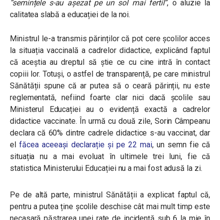
“semințele s-au așezat pe un sol mai fertil”
, o aluzie la
calitatea slabă a educației de la noi.
Ministrul le-a transmis părinților că pot cere școlilor acces
la situația vaccinală a cadrelor didactice, explicând faptul
că aceștia au dreptul să știe ce cu cine intră în contact
copiii lor. Totuși, o astfel de transparență, pe care ministrul
Sănătății spune că ar putea să o ceară părinții, nu este
reglementată, nefiind foarte clar nici dacă școlile sau
Ministerul Educației au o evidență exactă a cadrelor
didactice vaccinate. În urmă cu două zile, Sorin Câmpeanu
declara că 60% dintre cadrele didactice s-au vaccinat, dar
el
făcea aceeași declarație și pe 22 mai
, un semn fie că
situația nu a mai evoluat în ultimele trei luni, fie că
statistica Ministerului Educației nu a mai fost adusă la zi.
Pe de altă parte, ministrul Sănătății a explicat faptul că,
pentru a putea ține școlile deschise cât mai mult timp este
necasară păstrarea unei rate de incidență sub 6 la mie în