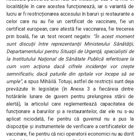
localitățile în care acestea funcționează, iar o variantă de
lucru ar fi restricționarea accesului în baruri și restaurante a
celor care nu au fie un certificat de vaccinare, fie un
certificat european, care atestă fie vaccinarea, fie trecerea
prin boală, fie un test recent negativ.
“În acest moment
sunt discuţii între reprezentanţii Ministerului Sănătăţii,
Departamentului pentru Situaţii de Urgenţă, specialiştii de
la Institutului Naţional de Sănătate Publică referitoare la
cum vom acţiona dacă cifrele incidenţei vor creşte
semnificativ, dacă paturile din spitale vor începe să se
umple”
, a spus Mihăilă. Totuși, astfel de restricții sunt deja
prevăzute în legislație (în Anexa 3 a fiecăreia dintre
hotărârile lunare de guvern pentru prelungirea stării de
alertă), la articolul care reglementează capacitatea de
funcționare a barurilor și a restaurantelor, dar ele nu s-au
aplicat niciodată, fie pentru că guvernul nu a pus la
dispoziție și instrumentele de verificare a certificatelor de
vaccinare, fie pentru că nici operatorii economici nu au dorit