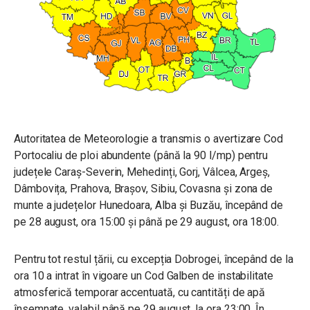
Autoritatea de Meteorologie a transmis o avertizare Cod
Portocaliu de ploi abundente (până la
90 l/mp) pentru
județele Caraș-Severin, Mehedinți, Gorj, Vâlcea, Argeș,
Dâmbovița, Prahova, Brașov, Sibiu, Covasna și zona de
munte a județelor Hunedoara, Alba și Buzău, începând de
pe
28 august, ora 15:00 și până pe 29 august, ora 18:00.
Pentru tot restul țării, cu excepția Dobrogei, începând de la
ora 10 a intrat în vigoare un Cod Galben de instabilitate
atmosferică temporar accentuată, cu cantități de apă
însemnate, valabil până pe
29 august, la ora 23:00.
În