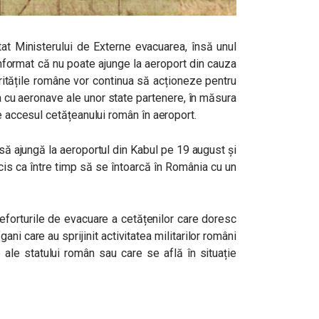
tat Ministerului de Externe evacuarea, însă unul
informat că nu poate ajunge la aeroport din cauza
oritățile române vor continua să acționeze pentru
a cu aeronave ale unor state partenere, în măsura
te accesul cetățeanului român în aeroport.
ă ajungă la aeroportul din Kabul pe 19 august și
cis ca între timp să se întoarcă în România cu un
a eforturile de evacuare a cetățenilor care doresc
gani care au sprijinit activitatea militarilor români
 ale statului român sau care se află în situație