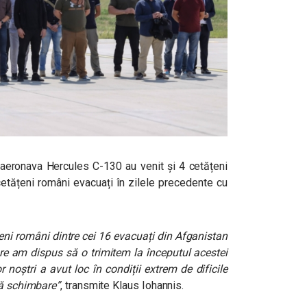
u aeronava Hercules C-130 au venit și 4 cetățeni
cetățeni români evacuați în zilele precedente cu
ățeni români dintre cei 16 evacuați din Afganistan
are am dispus să o trimitem la începutul acestei
 noștri a avut loc în condiții extrem de dificile
tă schimbare”
, transmite Klaus Iohannis.