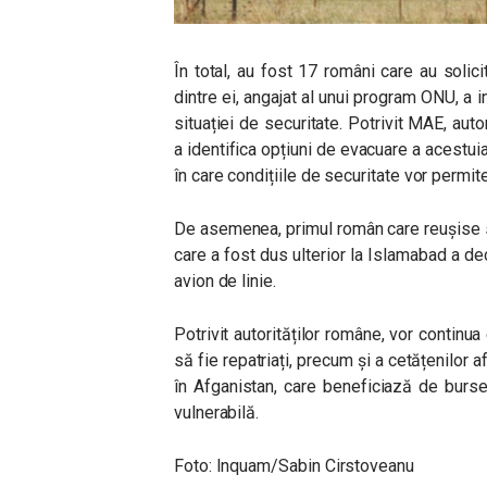
În total, au fost 17
români care au solici
dintre ei, angajat al unui program ONU, a 
situației de securitate. Potrivit MAE, aut
a identifica opțiuni de evacuare a acestui
în care condițiile de securitate vor permi
De asemenea, primul român care reușise s
care a fost dus ulterior la Islamabad a de
avion de linie.
Potrivit autorităților române, vor continu
să fie repatriați, precum și a cetățenilor af
în Afganistan, care beneficiază de burse
vulnerabilă.
Foto: Inquam/
Sabin Cirstoveanu