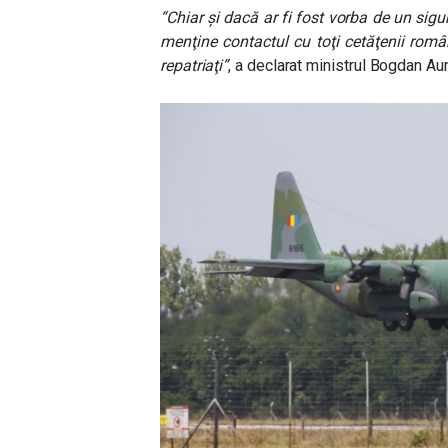
“Chiar şi dacă ar fi fost vorba de un sig
menţine contactul cu toţi cetăţenii român
repatriaţi”
, a declarat ministrul Bogdan A