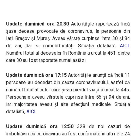
Update duminică ora 20:30
Autoritățile raportează încă
șase decese provocate de coronavirus, la persoane din
Iați, Brașov și Mureș. Aveau vârste curpinse între 30 și 84
de ani, dar și comobrbidități. Situația detaliată,
AICI
.
Numărul total al deceselor în România a urcat la 451, dintre
care 30 au fost raportate numai astăzi.
Update duminică ora 17:15
Autoritățile anunță că încă 11
persoane au decedat din cauza coronavirusului, astfel că
numărul total al celor care și-au pierdut viața a urcat la 445.
Persoanele aveau vârstele cuprinse între 56 și 94 de ani,
iar majoritatea aveau și alte afecțiuni medicale. Situația
detaliată,
AICI
.
Update duminică ora 12:50
328 de noi cazuri de
îmbolnăviri cu coronavirus au fost confirmate în ultimele 24