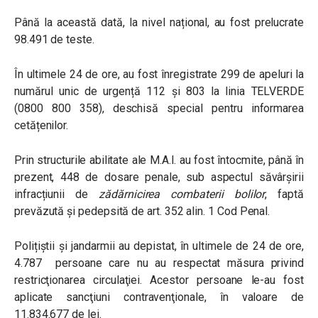
Până la această dată, la nivel național, au fost prelucrate
98.491 de teste.
În ultimele 24 de ore, au fost înregistrate 299 de apeluri la
numărul unic de urgență 112 și 803 la linia TELVERDE
(0800 800 358), deschisă special pentru informarea
cetățenilor.
Prin structurile abilitate ale M.A.I. au fost întocmite, până în
prezent, 448 de dosare penale, sub aspectul săvârșirii
infracțiunii de
zădărnicirea combaterii bolilor
, faptă
prevăzută şi pedepsită de art. 352 alin. 1 Cod Penal.
Polițiștii și jandarmii au depistat, în ultimele de 24 de ore,
4.787 persoane care nu au respectat măsura privind
restricţionarea circulaţiei. Acestor persoane le-au fost
aplicate sancţiuni contravenţionale, în valoare de
11.834.677 de lei.