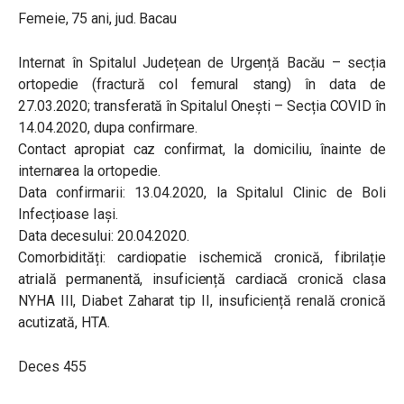
Femeie, 75 ani, jud. Bacau
Internat în Spitalul Județean de Urgență Bacău – secția
ortopedie (fractură col femural stang) în data de
27.03.2020; transferată în Spitalul Onești – Secția COVID în
14.04.2020, dupa confirmare.
Contact apropiat caz confirmat, la domiciliu, înainte de
internarea la ortopedie.
Data confirmarii: 13.04.2020, la Spitalul Clinic de Boli
Infecțioase Iași.
Data decesului: 20.04.2020.
Comorbidități: cardiopatie ischemică cronică, fibrilație
atrială permanentă, insuficiență cardiacă cronică clasa
NYHA III, Diabet Zaharat tip II, insuficiență renală cronică
acutizată, HTA.
Deces 455