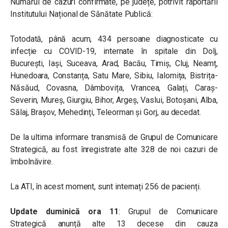
Numărul de cazuri confirmate, pe județe, potrivit raportării
Institutului Național de Sănătate Publică:
Totodată, până acum, 434 persoane diagnosticate cu
infecție cu COVID-19, internate în spitale din Dolj,
București, Iași, Suceava, Arad, Bacău, Timiș, Cluj, Neamț,
Hunedoara, Constanța, Satu Mare, Sibiu, Ialomița, Bistrița-
Năsăud, Covasna, Dâmbovița, Vrancea, Galați, Caraș-
Severin, Mureș, Giurgiu, Bihor, Argeș, Vaslui, Botoșani, Alba,
Sălaj, Brașov, Mehedinți, Teleorman și Gorj, au decedat.
De la ultima informare transmisă de Grupul de Comunicare
Strategică, au fost înregistrate alte 328 de noi cazuri de
îmbolnăvire.
La ATI, în acest moment, sunt internați 256 de pacienți.
Update duminică ora 11
:
Grupul de Comunicare
Strategică anunță alte 13 decese din cauza