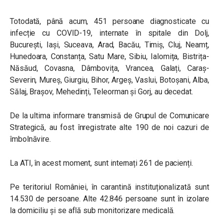
Totodată, până acum, 451 persoane diagnosticate cu
infecție cu COVID-19, internate în spitale din Dolj,
București, Iași, Suceava, Arad, Bacău, Timiș, Cluj, Neamț,
Hunedoara, Constanța, Satu Mare, Sibiu, Ialomița, Bistrița-
Năsăud, Covasna, Dâmbovița, Vrancea, Galați, Caraș-
Severin, Mureș, Giurgiu, Bihor, Argeș, Vaslui, Botoșani, Alba,
Sălaj, Brașov, Mehedinți, Teleorman și Gorj, au decedat.
De la ultima informare transmisă de Grupul de Comunicare
Strategică, au fost înregistrate alte 190 de noi cazuri de
îmbolnăvire.
La ATI, în acest moment, sunt internați 261 de pacienți.
Pe teritoriul României, în carantină instituționalizată sunt
14.530 de persoane. Alte 42.846 persoane sunt în izolare
la domiciliu și se află sub monitorizare medicală.