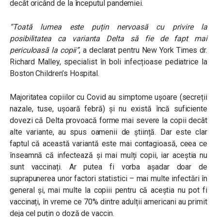
decât oricând de la începutul pandemiei.
“Toată lumea este puțin nervoasă cu privire la
posibilitatea ca varianta Delta să fie de fapt mai
periculoasă la copii”
, a declarat pentru New York Times dr.
Richard Malley, specialist în boli infecțioase pediatrice la
Boston Children’s Hospital.
Majoritatea copiilor cu Covid au simptome ușoare (secreții
nazale, tuse, ușoară febră) și nu există încă suficiente
dovezi că Delta provoacă forme mai severe la copii decât
alte variante, au spus oamenii de știință. Dar este clar
faptul că această variantă este mai contagioasă, ceea ce
înseamnă că infectează și mai mulți copii, iar aceștia nu
sunt vaccinați. Ar putea fi vorba așadar doar de
suprapunerea unor factori statistici – mai multe infectări în
general și, mai multe la copiii pentru că aceștia nu pot fi
vaccinați, în vreme ce 70% dintre adulții americani au primit
deja cel puțin o doză de vaccin.