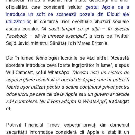
oficialități, care consideră salutar
gestul Apple de a
introduce un soft ce scanează pozele din iCloud ale
utilizatorilor
, în căutarea unor eventuale abuzuri sexuale
asupra copiilor.
“A sosit timpul ca și alții – în special
Facebook – să le urmeze exemplul”
, a scris pe Twitter
Sajid Javid, ministrul Sănătății din Marea Britanie.
Dar în lumea tehnologiei lucrurile se văd altfel. “Această
abordare introduce ceva foarte îngrijorător în lume”, a spus
Will Cathcart, șeful WhatsApp.
“Acesta este un sistem de
supraveghere construit și operat de Apple, care ar putea fi
foarte ușor utilizat pentru a scana conținutul privat pentru
orice lucru pe care cei de la Apple sau un guvern ar decide
să-l controleze. Nu îl vom adopta la WhatsApp”
, a adăugat
el.
Potrivit Financial Times, experții privați din domeniul
securității informatice consideră că Apple a stabilit un