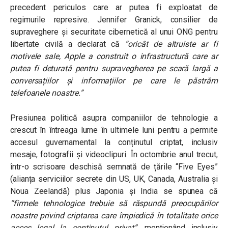
precedent periculos care ar putea fi exploatat de
regimurile represive. Jennifer Granick, consilier de
supraveghere și securitate cibernetică al unui ONG pentru
libertate civilă a declarat că
“oricât de altruiste ar fi
motivele sale, Apple a construit o infrastructură care ar
putea fi deturată pentru supravegherea pe scară largă a
conversațiilor și informațiilor pe care le păstrăm
telefoanele noastre.”
Presiunea politică asupra companiilor de tehnologie a
crescut în întreaga lume în ultimele luni pentru a permite
accesul guvernamental la conținutul criptat, inclusiv
mesaje, fotografii și videoclipuri. În octombrie anul trecut,
într-o scrisoare deschisă semnată de țările “Five Eyes”
(alianța serviciilor secrete din
US, UK, Canada, Australia și
Noua Zeelandă)
plus Japonia și India se spunea că
“firmele tehnologice trebuie să răspundă preocupărilor
noastre privind criptarea care împiedică în totalitate orice
acces legal la conținutul privat”
, menționând inclusiv