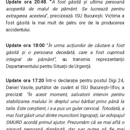
Update ora 20:48. ”
A fost găsită și ultima persoană
acoperită de malul de pământ. Se lucrează pentru
extragerea acesteia
”, precizează ISU București.
Victima a
fost găsită la mai mult de patru ore de la producerea
accidentului.
Update ora 18:00
”
În urma acțiunilor de căutare a fost
găsită și o persoana decedată, care a fost cuprinsă
integral de pământ”
, au transmis reprezentanții
Departamentului pentru Situații de Urgență.
Update ora 17:20
Într-o declarație pentru postul Digi 24,
Daniel Vasile, purtător de cuvânt al ISU București-Ilfov, a
precizat:
”În acest moment, salvatorii intervin pentru
stabilizarea malului în dreptul unui bărbat prins până la
talie. Este conștient, i s-a pus un guler cervical. Totodată, a
mai fost găsit unul dintre muncitorii îngropați, iar echipajul
SMURD acordă primul ajutor. Prezumăm că se mai află o
singură persoană dispărută, dar s-ar putea să fie mai