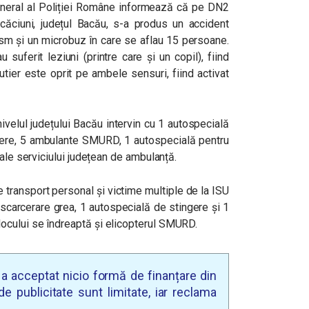
neral al Poliției Române informează că pe DN2
ăcăciuni, județul Bacău, s-a produs un accident
rism și un microbuz în care se aflau 15 persoane.
 suferit leziuni (printre care și un copil), fiind
rutier este oprit pe ambele sensuri, fiind activat
ivelul județului Bacău intervin cu 1 autospecială
gere, 5 ambulante SMURD, 1 autospecială pentru
 ale serviciului județean de ambulanță.
e transport personal și victime multiple de la ISU
scarcerare grea, 1 autospecială de stingere și 1
cului se îndreaptă și elicopterul SMURD.
u a acceptat nicio formă de finanțare din
e publicitate sunt limitate, iar reclama