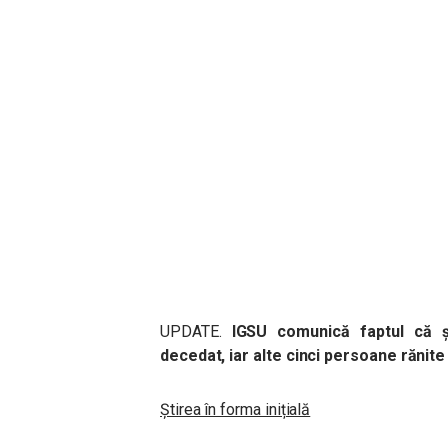
UPDATE.
IGSU comunică faptul că ș
decedat, iar alte cinci persoane rănite 
Știrea în forma inițială