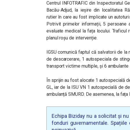
Centrul INFOTRAFIC din Inspectoratul Ge
Bacău-Adjud, la ieșire din localitatea R
rutier în care au fost implicate un autotu
Potrivit primelor informații, 5 persoane au
evaluate medical la fața locului. Traficul 
planul roșu de intervenție.
IGSU comunică faptul că salvatorii de la n
de descarcerare, 1 autospeciala de stin
transport victime multiple, și 6 ambulante
În sprijin au fost alocate 1 autospecială d
GL, iar de la ISU VN 1 autospecială de de
ambulanță SMURD. De asemenea, la fața lo
Echipa Biziday nu a solicitat și n
fonduri guvernamentale. Spațiile d
neinvazivă.