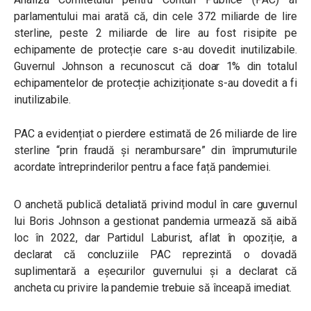
parlamentului mai arată că, din cele 372 miliarde de lire
sterline, peste 2 miliarde de lire au fost risipite pe
echipamente de protecție care s-au dovedit inutilizabile.
Guvernul Johnson a recunoscut că doar 1% din totalul
echipamentelor de protecție achiziționate s-au dovedit a fi
inutilizabile.
PAC a evidențiat o pierdere estimată de 26 miliarde de lire
sterline “prin fraudă și nerambursare” din împrumuturile
acordate întreprinderilor pentru a face față pandemiei.
O anchetă publică detaliată privind modul în care guvernul
lui Boris Johnson a gestionat pandemia urmează să aibă
loc în 2022, dar Partidul Laburist, aflat în opoziție, a
declarat că concluziile PAC reprezintă o dovadă
suplimentară a eșecurilor guvernului și a declarat că
ancheta cu privire la pandemie trebuie să înceapă imediat.