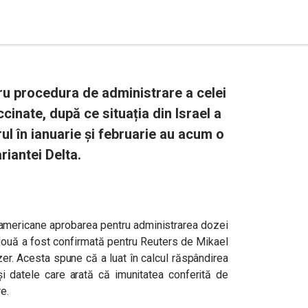
ru procedura de administrare a celei
inate, după ce situația din Israel a
rul în ianuarie și februarie au acum o
riantei Delta.
r americane aprobarea pentru administrarea dozei
 două a fost confirmată pentru Reuters de Mikael
zer. Acesta spune că a luat în calcul răspândirea
 și datele care arată că imunitatea conferită de
e.