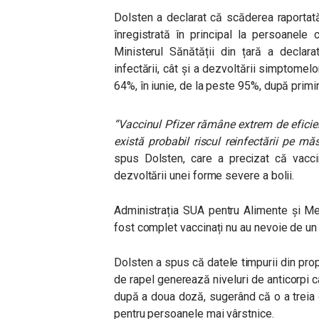
Dolsten a declarat că scăderea raportată 
înregistrată în principal la persoanele 
Ministerul Sănătății din țară a declarat
infectării, cât și a dezvoltării simptomel
64%, în iunie, de la peste 95%, după prim
“Vaccinul Pfizer rămâne extrem de eficien
există probabil riscul reinfectării pe mă
spus Dolsten, care a precizat că vacci
dezvoltării unei forme severe a bolii.
Administrația SUA pentru Alimente și Me
fost complet vaccinați nu au nevoie de un
Dolsten a spus că datele timpurii din prop
de rapel generează niveluri de anticorpi c
după a doua doză, sugerând că o a treia 
pentru persoanele mai vârstnice.