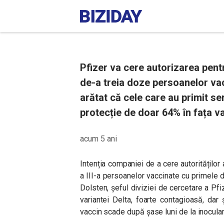
Pfizer va cere autorizarea pent
de-a treia doze persoanelor vacc
arătat că cele care au primit se
protecție de doar 64% în fața va
acum 5 ani
Intenția companiei de a cere autoritățilo
a III-a persoanelor vaccinate cu primele
Dolsten, șeful diviziei de cercetare a Pfi
variantei Delta, foarte contagioasă, dar
vaccin scade după șase luni de la inocular