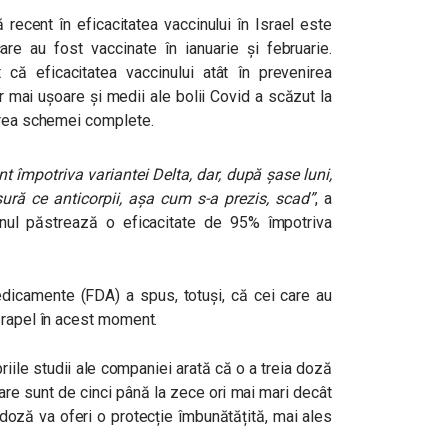
recent în eficacitatea vaccinului în Israel este
care au fost vaccinate în ianuarie și februarie.
 că eficacitatea vaccinului atât în ​​prevenirea
or mai ușoare și medii ale bolii Covid a scăzut la
irea schemei complete.
t împotriva variantei Delta, dar, după șase luni,
sură ce anticorpii, așa cum s-a prezis, scad”
, a
nul păstrează o eficacitate de 95% împotriva
dicamente (FDA) a spus, totuși, că cei care au
 rapel în acest moment.
riile studii ale companiei arată că o a treia doză
are sunt de cinci până la zece ori mai mari decât
doză va oferi o protecție îmbunătățită, mai ales