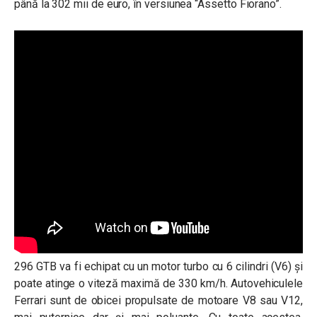
până la 302 mii de euro, în versiunea “Assetto Fiorano”.
296 GTB va fi echipat cu un motor turbo cu 6 cilindri (V6) și
poate atinge o viteză maximă de 330 km/h. Autovehiculele
Ferrari sunt de obicei propulsate de motoare V8 sau V12,