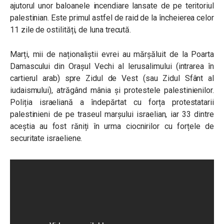
ajutorul unor baloanele incendiare lansate de pe teritoriul
palestinian. Este primul astfel de raid de la încheierea celor
11 zile de ostilități, de luna trecută.
Marți, mii de naționaliștii evrei au mărșăluit de la Poarta
Damascului din Orașul Vechi al Ierusalimului (intrarea în
cartierul arab) spre Zidul de Vest (sau Zidul Sfânt al
iudaismului), atrăgând mânia și protestele palestinienilor.
Poliția israeliană a îndepărtat cu forța protestatarii
palestinieni de pe traseul marșului israelian, iar 33 dintre
aceștia au fost răniți în urma ciocnirilor cu forțele de
securitate israeliene.