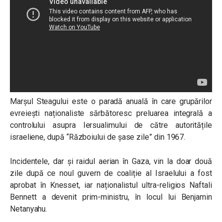
Marșul Steagului este o paradă anuală în care grupărilor
evreiești naționaliste sărbătoresc preluarea integrală a
controlului asupra Iersualimului de către autoritățile
israeliene, după “Războiului de șase zile” din 1967.
Incidentele, dar și raidul aerian în Gaza, vin la doar două
zile după ce noul guvern de coaliție al Israelului a fost
aprobat în Knesset, iar naționalistul ultra-religios Naftali
Bennett a devenit prim-ministru, în locul lui Benjamin
Netanyahu.