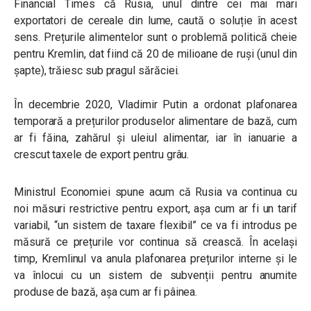
Financial Times că Rusia, unul dintre cei mai mari
exportatori de cereale din lume, caută o soluție în acest
sens. Prețurile alimentelor sunt o problemă politică cheie
pentru Kremlin, dat fiind că 20 de milioane de ruși (unul din
șapte), trăiesc sub pragul sărăciei.
În decembrie 2020, Vladimir Putin a ordonat plafonarea
temporară a prețurilor produselor alimentare de bază, cum
ar fi făina, zahărul și uleiul alimentar, iar în ianuarie a
crescut taxele de export pentru grâu.
Ministrul Economiei spune acum că Rusia va continua cu
noi măsuri restrictive pentru export, așa cum ar fi un tarif
variabil, “un sistem de taxare flexibil” ce va fi introdus pe
măsură ce prețurile vor continua să crească. În același
timp, Kremlinul va anula plafonarea prețurilor interne și le
va înlocui cu un sistem de subvenții pentru anumite
produse de bază, așa cum ar fi pâinea.