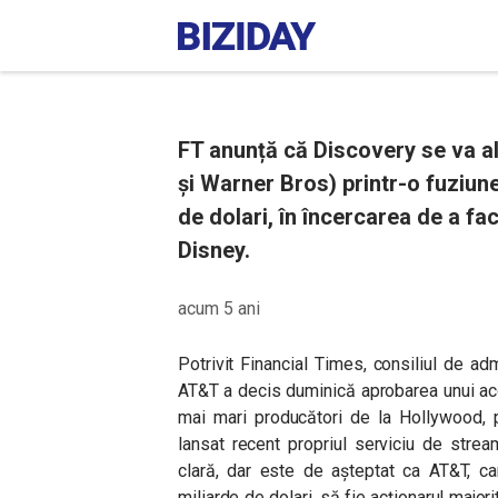
FT anunță că Discovery se va a
și Warner Bros) printr-o fuziun
de dolari, în încercarea de a fac
Disney.
acum 5 ani
Potrivit Financial Times, consiliul de ad
AT&T a decis duminică aprobarea unui aco
mai mari producători de la Hollywood, p
lansat recent propriul serviciu de stre
clară, dar este de așteptat ca AT&T, c
miliarde de dolari, să fie acționarul majori