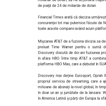
de piață de 24 de miliarde de dolari.
Financial Times arată că decizia urmăreș
concurenței tot mai puternice făcute de 
toate aceste companii având acum platfor
Mișcarea AT&T de a fuziona divizia sa de 
preluat Time Warner pentru o sumă de 
Discovery discută de doi ani fuziunea pro
în afara HBO. Între timp AT&T a combin
platforma HBO Max, care a debutat în SUA 
Discovery mai deține Eurosport, Oprah W
propriul serviciu de streaming, care a a
milioane de abonați la nivel global, în ti
în doar un an și jumătate de la lansare
în America Latină și părți din Europa la sfâ