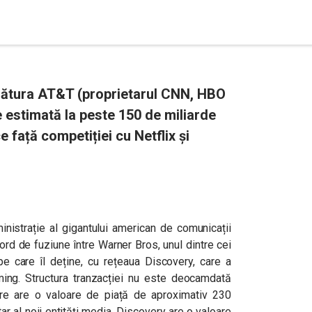
lătura AT&T (proprietarul CNN, HBO
e estimată la peste 150 de miliarde
e față competiției cu Netflix și
ministrație al gigantului american de comunicații
rd de fuziune între Warner Bros, unul dintre cei
e care îl deține, cu rețeaua Discovery, care a
aming. Structura tranzacției nu este deocamdată
are are o valoare de piață de aproximativ 230
tar al noii entități media. Discovery are o valoare