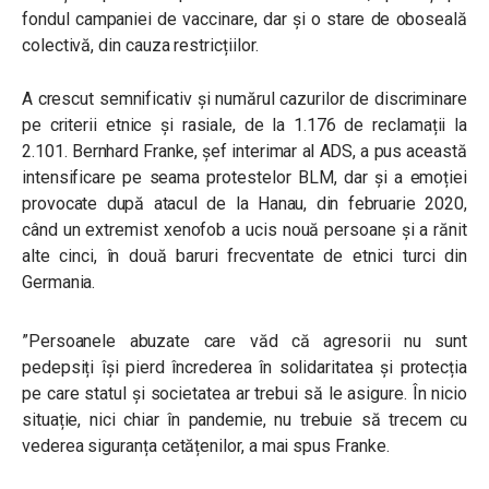
fondul campaniei de vaccinare, dar și o stare de oboseală
colectivă, din cauza restricțiilor.
A crescut semnificativ și numărul cazurilor de discriminare
pe criterii etnice și rasiale, de la 1.176 de reclamații la
2.101. Bernhard Franke, șef interimar al ADS, a pus această
intensificare pe seama protestelor BLM, dar și a emoției
provocate după atacul de la Hanau, din februarie 2020,
când un extremist xenofob a ucis
nouă persoane și a rănit
alte cinci, în două baruri frecventate de etnici turci din
Germania
.
”Persoanele abuzate care văd că agresorii nu sunt
pedepsiți își pierd încrederea în solidaritatea și protecția
pe care statul și societatea ar trebui să le asigure. În nicio
situație, nici chiar în pandemie, nu trebuie să trecem cu
vederea siguranța cetățenilor,
a mai spus Franke.