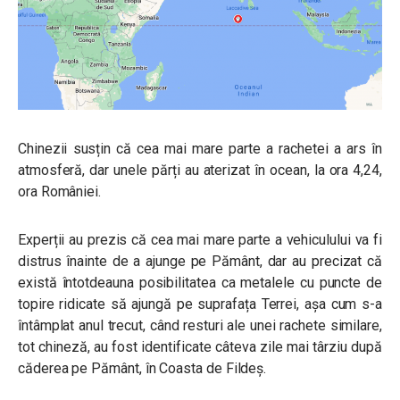
Chinezii susțin că cea mai mare parte a rachetei a ars în
atmosferă, dar unele părți au aterizat în ocean, la ora 4,24,
ora României.
Experții au prezis că cea mai mare parte a vehiculului va fi
distrus înainte de a ajunge pe Pământ, dar au precizat că
există întotdeauna posibilitatea ca metalele cu puncte de
topire ridicate să ajungă pe suprafața Terrei, așa cum s-a
întâmplat anul trecut, când resturi ale unei rachete similare,
tot chineză, au fost identificate câteva zile mai târziu după
căderea pe Pământ, în Coasta de Fildeș.