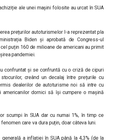
 achiziție ale unei mașini folosite au urcat în SUA
terea prețurilor autoturismelor l-a reprezentat pla
ministrația Biden și aprobată de Congress-ul
a cel puțin 160 de milioane de americani au primit
ășirea pandemiei.
u confruntat și se confruntă cu o criză de cipuri
tocurilor, creând un decalaj între prețurile cu
ermis dealerilor de autoturisme noi să intre cu
ii americanilor dornici să își cumpere o mașină
vor scumpi în SUA dar cu numai 1%, în timp ce
enomen care va dura puțin, doar câteva luni.
generală a inflației în SUA până la 4,3% (de la