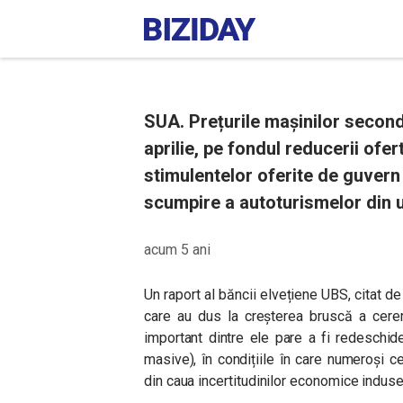
SUA. Prețurile mașinilor second
aprilie, pe fondul reducerii ofer
stimulentelor oferite de guvern
scumpire a autoturismelor din u
acum 5 ani
Un raport al băncii elvețiene UBS, citat de
care au dus la creșterea bruscă a cere
important dintre ele pare a fi redeschi
masive), în condițiile în care numeroși c
din caua incertitudinilor economice indus