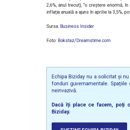
2,6%, anul trecut), “o creștere enormă, în 
inflația anuală a ajuns în aprilie la 3,5%, p
Sursa:
Business Insider
Foto:
Bokstaz
/
Dreamstime.com
Echipa Biziday nu a solicitat și n
fonduri guvernamentale. Spațiile d
neinvazivă.
Dacă îți place ce facem, poți c
Biziday.