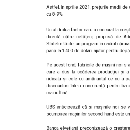
Astfel, în aprilie 2021, prețurile medii de
cu 8-9%.
Un al doilea factor care a concurat la creș
directă către cetățeni, propusă de Ad
Statelor Unite, un program în cadrul cărui
până la 1.400 de dolari, ajutor pentru dep
Pe acest fond, fabricile de mașini noi s-a
care a dus la scăderea producției și a s
ridicata și cele cu amănuntul ce nu a p
discounturi într-o concurență pentru ban
mai ieftină.
UBS anticipează că și mașinile noi se 
scumpirea mașinilor second-hand este un f
Banca elvețiană preconizează o creștere 