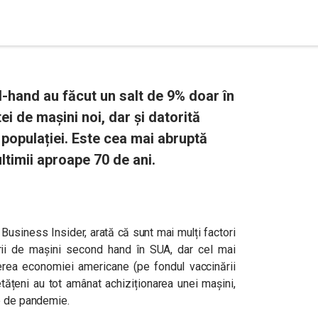
-hand au făcut un salt de 9% doar în
tei de mașini noi, dar și datorită
 populației. Este cea mai abruptă
ltimii aproape 70 de ani.
 Business Insider, arată că sunt mai mulți factori
rii de mașini second hand în SUA, dar cel mai
derea economiei americane (pe fondul vaccinării
etățeni au tot amânat achiziționarea unei mașini,
e de pandemie.