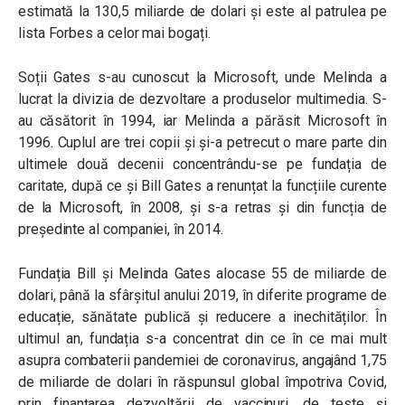
estimată la 130,5 miliarde de dolari și este al patrulea pe
lista Forbes a celor mai bogați.
Soții Gates s-au cunoscut la Microsoft, unde Melinda a
lucrat la divizia de dezvoltare a produselor multimedia. S-
au căsătorit în 1994, iar Melinda a părăsit Microsoft în
1996. Cuplul are trei copii și și-a petrecut o mare parte din
ultimele două decenii concentrându-se pe fundația de
caritate, după ce și Bill Gates a renunțat la funcțiile curente
de la Microsoft, în 2008, și s-a retras și din funcția de
președinte al companiei, în 2014.
Fundația Bill și Melinda Gates alocase 55 de miliarde de
dolari, până la sfârșitul anului 2019, în diferite programe de
educație, sănătate publică și reducere a inechităților. În
ultimul an, fundația s-a concentrat din ce în ce mai mult
asupra combaterii pandemiei de coronavirus, angajând 1,75
de miliarde de dolari în răspunsul global împotriva Covid,
prin finanțarea dezvoltării de vaccinuri, de teste și