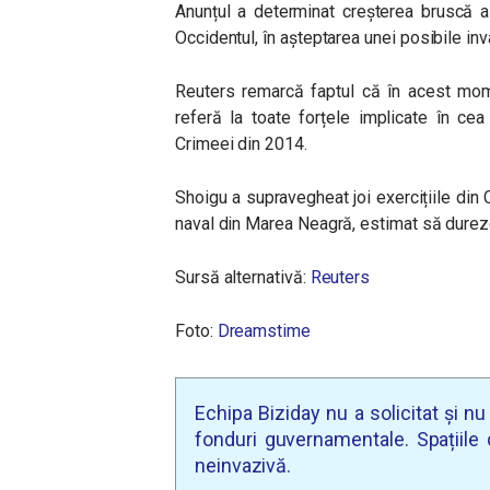
Anunțul a determinat creșterea bruscă a
Occidentul, în așteptarea unei posibile inva
Reuters remarcă faptul că în acest mom
referă la toate forțele implicate în ce
Crimeei din 2014.
Shoigu a supravegheat joi exercițiile din 
naval din Marea Neagră, estimat să dureze
Sursă alternativă:
Reuters
Foto:
Dreamstime
Echipa Biziday nu a solicitat și n
fonduri guvernamentale. Spațiile d
neinvazivă.