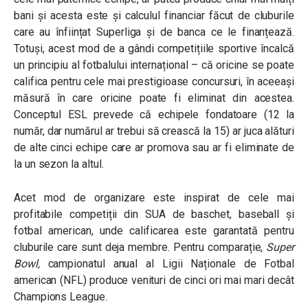
bani și acesta este și calculul financiar făcut de cluburile
care au înființat Superliga și de banca ce le finanțează.
Totuși, acest mod de a gândi competițiile sportive încalcă
un principiu al fotbalului internațional – că oricine se poate
califica pentru cele mai prestigioase concursuri, în aceeași
măsură în care oricine poate fi eliminat din acestea.
Conceptul ESL prevede că echipele fondatoare (12 la
număr, dar numărul ar trebui să crească la 15) ar juca alături
de alte cinci echipe care ar promova sau ar fi eliminate de
la un sezon la altul.
Acet mod de organizare este inspirat de cele mai
profitabile competiții din SUA de baschet, baseball și
fotbal american, unde calificarea este garantată pentru
cluburile care sunt deja membre. Pentru comparație,
Super
Bowl,
campionatul anual al Ligii Naționale de Fotbal
american (NFL) produce venituri de cinci ori mai mari decât
Champions League.