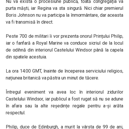
Nu va exista o procesiune publică, toată congregația va
purta măști, iar Regina va sta singură. Nici chiar premierul
Boris Johnson nu va participa la înmormântare, dar aceasta
va fi transmisă în direct.
Peste 700 de militari îi vor prezenta onorul Prințului Philip,
iar o fanfară a Royal Marine va conduce sicriul de la locul
de odihnă din interiorul Castelului Windsor până la capela
din spatele acestuia.
La ora 14:00 GMT, înainte de începerea serviciului religios,
națiunea britanică va păstra un minut de tăcere.
Întregul eveniment va avea loc în interiorul zidurilor
Castelului Windsor, iar publicul a fost rugat să nu se adune
în afara sau la alte reședințe regale pentru a-și arăta
respectul.
Philip, duce de Edinburgh, a murit la vârsta de 99 de ani,