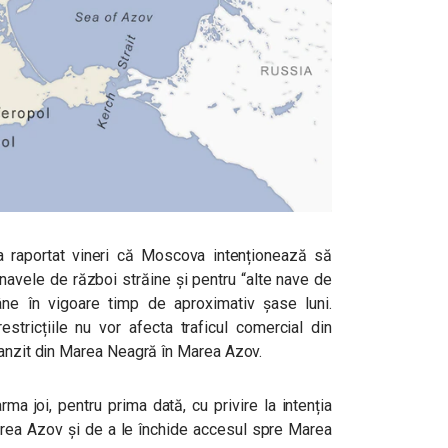
a raportat vineri că Moscova intenționează să
avele de război străine și pentru “alte nave de
mâne în vigoare timp de aproximativ șase luni.
restricțiile nu vor afecta traficul comercial din
ranzit din Marea Neagră în Marea Azov.
rma joi, pentru prima dată, cu privire la intenția
area Azov și de a le închide accesul spre Marea