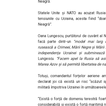
Neagră.
Statele Unite și NATO au acuzat Rusia 
tensiunile cu Ucraina, acesta fiind “do
Neagră”.
Oana Lungescu, purtătorul de cuvânt al NA
facă parte dintr-un
“model mai larg d
rusească a Crimeei, Mării Negre și Mării
independența Ucrainei și subminează s
Lungescu.
“Facem apel la Rusia să asig
Marea Azov și să permită libertatea de na
Totuși, comandantul forțelor aeriene a
declarat joi că există un risc “scăzut
militară împotriva Ucrainei în următoaree
“Există o forță de domeniu terestră foa
considerabilă și există o forță maritimă 