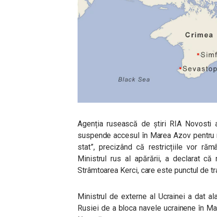
Agenția rusească de știri RIA Novosti 
suspende accesul în Marea Azov pentru n
stat”, precizând că restricțiile vor ră
Ministrul rus al apărării, a declarat că 
Strâmtoarea Kerci, care este punctul de t
Ministrul de externe al Ucrainei a dat ala
Rusiei de a bloca navele ucrainene în M