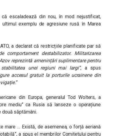
că escaladează din nou, în mod nejustificat,
ar ultimul exemplu de agresiune rusă în Marea
TO, a declarat că restricțiile planificate par să
e comportament destabilizator. Militarizarea
 Azov reprezintă amenințări suplimentare pentru
tabilitatea unei regiuni mai largi”
, a spus
ure accesul gratuit la porturile ucrainene din
vigație.”
mericane din Europa, generalul Tod Wolters, a
 spre mediu” ca Rusia să lanseze o operațiune
le două săptămâni.
rte mare … Există, de asemenea, o forță aeriană
notabilă”, a spus el membrilor Comitetului pentru