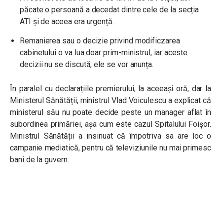
păcate o persoană a decedat dintre cele de la secția
ATI și de aceea era urgență.
Remanierea sau o decizie privind modificzarea
cabinetului o va lua doar prim-ministrul, iar aceste
decizii nu se discută, ele se vor anunța.
În paralel cu declarațiile premierului, la aceeași oră, dar la
Ministerul Sănătății, ministrul Vlad Voiculescu a explicat că
ministerul său nu poate decide peste un manager aflat în
subordinea primăriei, așa cum este cazul Spitalului Foișor.
Ministrul Sănătății a insinuat că împotriva sa are loc o
campanie mediatică, pentru că televiziunile nu mai primesc
bani de la guvern.