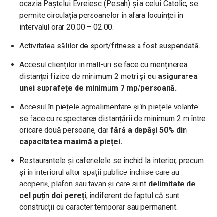
ocazia Paștelui Evreiesc (Pesah) și a celui Catolic, se
permite circulația persoanelor în afara locuinței în
intervalul orar 20.00 – 02.00.
Activitatea sălilor de sport/fitness a fost suspendată.
Accesul clienților în mall-uri se face cu menținerea
distanței fizice de minimum 2 metri și
cu asigurarea
unei suprafețe de minimum 7 mp/persoană.
Accesul în piețele agroalimentare și în piețele volante
se face cu respectarea distanțării de minimum 2 m între
oricare două persoane, dar
fără a depăși 50% din
capacitatea maximă a pieței.
Restaurantele și cafenelele se închid la interior, precum
și în interiorul altor spații publice închise care au
acoperiș, plafon sau tavan și care sunt
delimitate de
cel puțin doi pereți
, indiferent de faptul că sunt
construcții cu caracter temporar sau permanent.