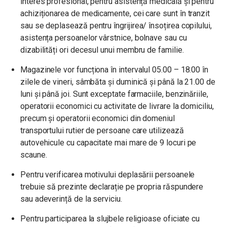
interes profesional, pentru asistență medicală și pentru
achiziționarea de medicamente, cei care sunt în tranzit
sau se deplasează pentru îngrijirea/ însoțirea copilului,
asistența persoanelor vârstnice, bolnave sau cu
dizabilități ori decesul unui membru de familie.
Magazinele vor funcționa în intervalul 05.00 – 18.00 în
zilele de vineri, sâmbăta și duminică și până la 21.00 de
luni și până joi. Sunt exceptate farmaciile, benzinăriile,
operatorii economici cu activitate de livrare la domiciliu,
precum și operatorii economici din domeniul
transportului rutier de persoane care utilizează
autovehicule cu capacitate mai mare de 9 locuri pe
scaune.
Pentru verificarea motivului deplasării persoanele
trebuie să prezinte declarație pe propria răspundere
sau adeverință de la serviciu.
Pentru participarea la slujbele religioase oficiate cu