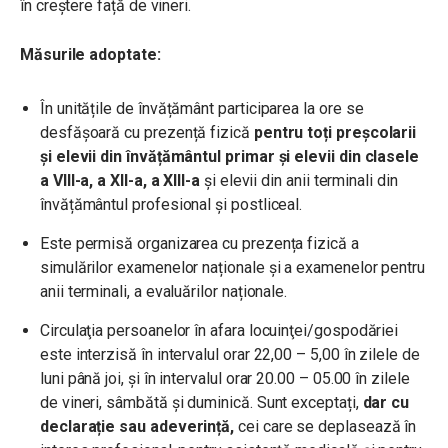
în creștere față de vineri.
Măsurile adoptate:
În unitățile de învățământ participarea la ore se
desfășoară cu prezență fizică
pentru toți preșcolarii
și elevii din învățământul primar și elevii din clasele
a VIII-a, a XII-a, a XIII-a
și elevii din anii terminali din
învățământul profesional și postliceal.
Este permisă organizarea cu prezența fizică a
simulărilor examenelor naționale și a examenelor pentru
anii terminali, a evaluărilor naționale.
Circulaţia persoanelor în afara locuinţei/gospodăriei
este interzisă în intervalul orar 22,00 – 5,00 în zilele de
luni până joi, și în intervalul orar 20.00 – 05.00 în zilele
de vineri, sâmbătă și duminică. Sunt exceptați,
dar cu
declarație sau adeverință,
cei care se deplasează în