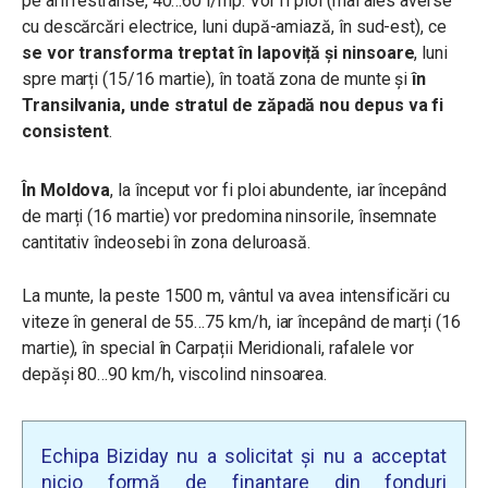
pe arii restrânse, 40…60 l/mp. Vor fi ploi (mai ales averse
cu descărcări electrice, luni după-amiază, în sud-est), ce
se vor transforma treptat în lapoviță și ninsoare
, luni
spre marți (15/16 martie), în toată zona de munte și
în
Transilvania, unde stratul de zăpadă nou depus va fi
consistent
.
În Moldova
, la început vor fi ploi abundente, iar începând
de marți (16 martie) vor predomina ninsorile, însemnate
cantitativ îndeosebi în zona deluroasă.
La munte, la peste 1500 m, vântul va avea intensificări cu
viteze în general de 55…75 km/h, iar începând de marți (16
martie), în special în Carpații Meridionali, rafalele vor
depăși 80…90 km/h, viscolind ninsoarea.
Echipa Biziday nu a solicitat și nu a acceptat
nicio formă de finanțare din fonduri