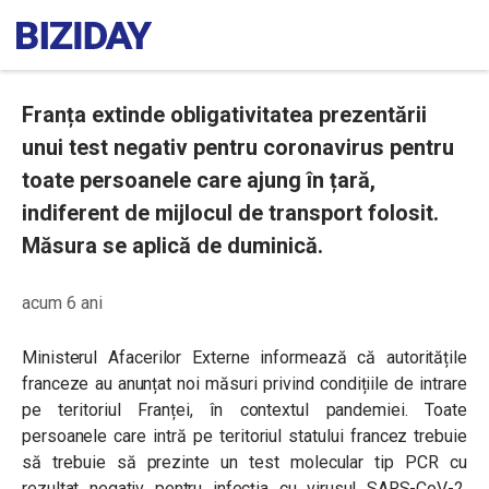
Franța extinde obligativitatea prezentării
unui test negativ pentru coronavirus pentru
toate persoanele care ajung în țară,
indiferent de mijlocul de transport folosit.
Măsura se aplică de duminică.
acum 6 ani
Ministerul Afacerilor Externe informează că autoritățile
franceze au anunțat noi măsuri privind condițiile de intrare
pe teritoriul Franței, în contextul pandemiei. Toate
persoanele care intră pe teritoriul statului francez trebuie
să trebuie să prezinte un test molecular tip PCR cu
rezultat negativ pentru infecția cu virusul SARS-CoV-2,