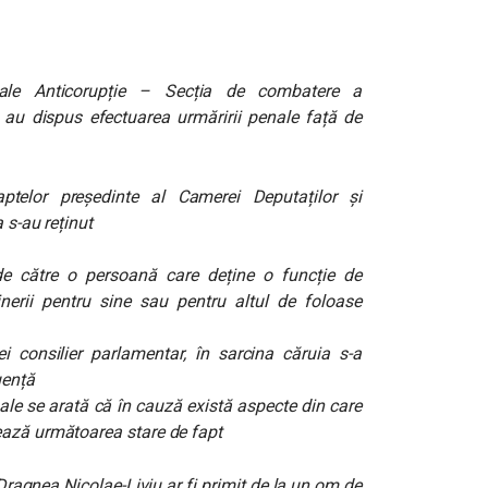
onale Anticorupție – Secția de combatere a
ie au dispus efectuarea urmăririi penale față de
ptelor președinte al Camerei Deputaților și
 s-au reținut
 de către o persoană care deține o funcție de
inerii pentru sine sau pentru altul de foloase
ei consilier parlamentar, în sarcina căruia s-a
uență
ale se arată că în cauză există aspecte din care
ează următoarea stare de fapt
Dragnea Nicolae-Liviu ar fi primit de la un om de