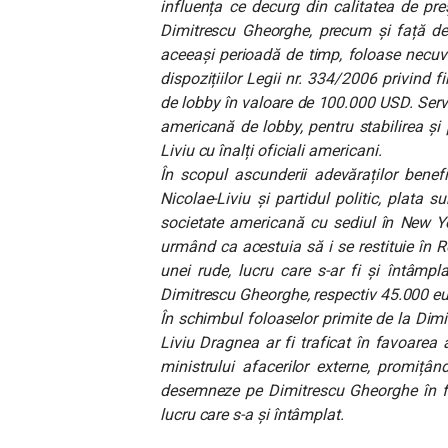
influența ce decurg din calitatea de pre
Dimitrescu Gheorghe, precum și față de 
aceeași perioadă de timp, foloase necuve
dispozițiilor Legii nr. 334/2006 privind fi
de lobby în valoare de 100.000 USD. Servic
americană de lobby, pentru stabilirea și 
Liviu cu înalți oficiali americani.
În scopul ascunderii adevăraților benefi
Nicolae-Liviu și partidul politic, plata
societate americană cu sediul în New Y
urmând ca acestuia să i se restituie în
unei rude, lucru care s-ar fi și întâmp
Dimitrescu Gheorghe, respectiv 45.000 eu
În schimbul foloaselor primite de la Dimi
Liviu Dragnea ar fi traficat în favoarea
ministrului afacerilor externe, promițâ
desemneze pe Dimitrescu Gheorghe în fu
lucru care s-a și întâmplat.