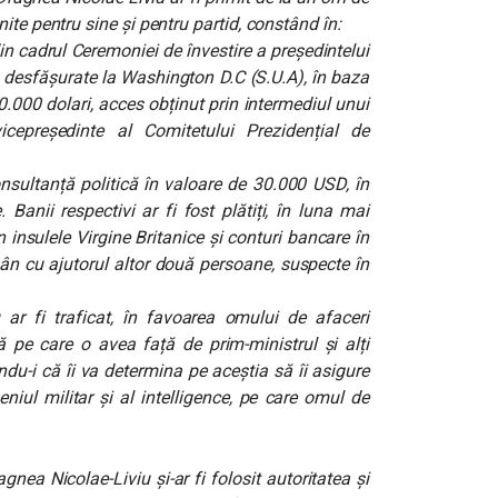
ite pentru sine și pentru partid, constând în:
n cadrul Ceremoniei de învestire a președintelui
 desfășurate la Washington D.C (S.U.A), în baza
0.000 dolari, acces obținut prin intermediul unui
cepreședinte al Comitetului Prezidențial de
onsultanță politică în valoare de 30.000 USD, în
 Banii respectivi ar fi fost plătiți, în luna mai
 insulele Virgine Britanice și conturi bancare în
ân cu ajutorul altor două persoane, suspecte în
 ar fi traficat, în favoarea omului de afaceri
ă pe care o avea față de prim-ministrul și alți
u-i că îi va determina pe aceștia să îi asigure
eniul militar și al intelligence, pe care omul de
nea Nicolae-Liviu și-ar fi folosit autoritatea și