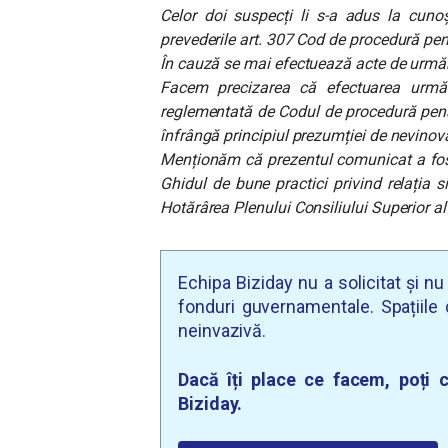
Celor doi suspecți li s-a adus la cunoș
prevederile art. 307 Cod de procedură pen
În cauză se mai efectuează acte de urmări
Facem precizarea că efectuarea urmăr
reglementată de Codul de procedură penală
înfrângă principiul prezumției de nevinovă
Menționăm că prezentul comunicat a fost 
Ghidul de bune practici privind relația 
Hotărârea Plenului Consiliului Superior al
Echipa Biziday nu a solicitat și n
fonduri guvernamentale. Spațiile d
neinvazivă.
Dacă îți place ce facem, poți c
Biziday.