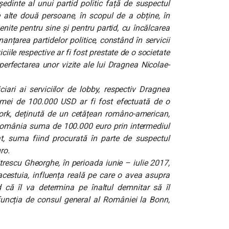
ședinte al unui partid politic față de suspectul
alte două persoane, în scopul de a obține, în
nite pentru sine și pentru partid, cu încălcarea
nanțarea partidelor politice, constând în servicii
iile respective ar fi fost prestate de o societate
perfectarea unor vizite ale lui Dragnea Nicolae-
ciari ai serviciilor de lobby, respectiv Dragnea
 sumei de 100.000 USD ar fi fost efectuată de o
ork, deținută de un cetățean româno-american,
 România suma de 100.000 euro prin intermediul
lat, suma fiind procurată în parte de suspectul
ro.
trescu Gheorghe, în perioada iunie – iulie 2017,
 acestuia, influența reală pe care o avea asupra
nd că îl va determina pe înaltul demnitar să îl
ncția de consul general al României la Bonn,