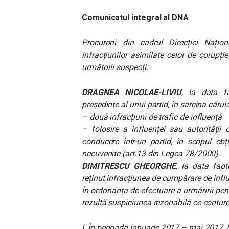
Comunicatul integral al DNA
Procurorii din cadrul Direcției Nați
infracțiunilor asimilate celor de corupț
următorii suspecți:
DRAGNEA
NICOLAE-LIVIU
, la data fa
președinte al unui partid, în sarcina căruia
– două infracțiuni de trafic de influență
– folosire a influenței sau autorității
conducere într-un partid, în scopul obț
necuvenite (art.13 din Legea 78/2000)
DIMITRESCU GHEORGHE
, la data fapt
reținut infracțiunea de cumpărare de infl
În ordonanța de efectuare a urmăririi pen
rezultă suspiciunea rezonabilă ce contur
I. În perioada ianuarie 2017 – mai 2017, 