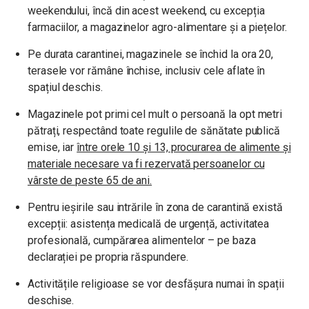
weekendului, încă din acest weekend, cu
excepția
farmaciilor, a magazinelor agro-alimentare și a piețelor.
Pe durata carantinei, magazinele se închid la ora 20,
terasele vor rămâne închise, inclusiv cele aflate în
spațiul deschis.
Magazinele pot primi cel mult o persoană la opt metri
pătrați, respectând toate regulile de sănătate publică
emise, iar
între orele 10 și 13, procurarea de alimente și
materiale necesare va fi rezervată persoanelor cu
vârste de peste 65 de ani.
Pentru ieșirile sau intrările în zona de carantină există
excepții: asistența medicală de urgență, activitatea
profesională, cumpărarea alimentelor – pe baza
declarației pe propria răspundere.
Activitățile religioase se vor desfășura numai în spații
deschise.