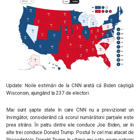
Update: Noile estimări de la CNN arată că Biden câștigă
Wisconsin, ajungând la 237 de electori.
Mai sunt șapte state în care CNN nu a previzionat un
învingător, considerând că scorul numărătorii parțiale este
prea strâns. În patru dintre ele conduce Joe Biden, iar în
alte trei conduce Donald Trump. Postul tv cel mai atacat de
Președintele Donald Trump în ultimii ani este acum extrem