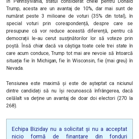
În Pennsylvania, statul considerat cheie pentru Donald
Trump, acesta are un avantaj de 10%, dar mai sunt de
numărat peste 3 milioane de voturi (35% din total), în
special voturi prin corespondență, despre care se
presupune că vor reduce această diferență, pentru că
democrații le-au cerut susținătorilor lor să voteze prin
poștă. Însă chiar dacă va câștiga toate cele trei state în
care acum conduce, Trump tot mai are nevoie să întoarcă
situația fie în Michigan, fie în Wisconsin, fie (mai greu) în
Nevada.
Tensiunea este maximă și este de așteptat ca niciunul
dintre candidați să nu își recunoască înfrângerea, dacă
celălalt va deține un avantaj de doar doi electori (270 la
268).
Echipa Biziday nu a solicitat și nu a acceptat
nicio formă de finanțare din fonduri