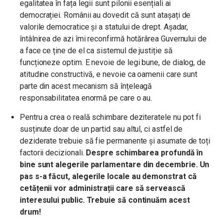
egalitatea în fața legii sunt pilonii esențiali ai
democrației. Românii au dovedit că sunt atașați de
valorile democratice și a statului de drept. Așadar,
întâlnirea de azi îmi reconfirmă hotărârea Guvernului de
a face ce ține de el ca sistemul de justiție să
funcționeze optim. E nevoie de legi bune, de dialog, de
atitudine constructivă, e nevoie ca oamenii care sunt
parte din acest mecanism să înțeleagă
responsabilitatea enormă pe care o au.
Pentru a crea o reală schimbare deziteratele nu pot fi
susținute doar de un partid sau altul, ci astfel de
deziderate trebuie să fie permanente și asumate de toți
factorii decizionali.
Despre schimbarea profundă în
bine sunt alegerile parlamentare din decembrie. Un
pas s-a făcut, alegerile locale au demonstrat că
cetățenii vor administrații care să servească
interesului public. Trebuie să continuăm acest
drum!