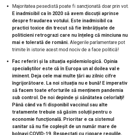
Majoritatea pesedistă poate fi sancționată doar prin vot.
E inadmisibil ca în 2020 să avem discuții aprinse
despre fraudarea votului. Este inadmisibil ca
practici toxice din trecut să fie îmbrățișate de
politicieni retrograzi care nu înțeleg că minciuna nu
mai e tolerată de români.
Alegerile parlamentare pot
trimite în istorie acest mod nociv de a face politică!
Fac referiri și la situația epidemiologică.
Opinia
specialiștilor este că în Europa un al doilea val e
iminent. Deja cele mai multe țări au zilnic cifre
îngrijorătoare. La noi situația nu e bună! E imperativ
să facem toate eforturile să menținem pandemia
sub control. De noi depinde și sănătatea celorlalți!
Până când va fi disponibil vaccinul sau alte
tratamente trebuie să găsim soluții pentru o
economie funcțională. Prioritar e ca sistemul
sanitar să nu fie copleșit de un număr mare de
bolnavi COVID-19. Respectați cu rigoare regulile,