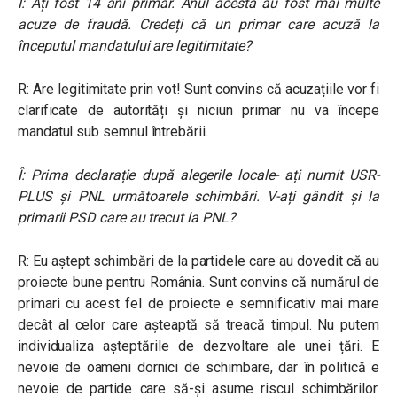
Î: Ați fost 14 ani primar. Anul acesta au fost mai multe
acuze de fraudă. Credeți că un primar care acuză la
începutul mandatului are legitimitate?
R: Are legitimitate prin vot! Sunt convins că acuzațiile vor fi
clarificate de autorități și niciun primar nu va începe
mandatul sub semnul întrebării.
Î: Prima declarație după alegerile locale- ați numit USR-
PLUS și PNL următoarele schimbări. V-ați gândit și la
primarii PSD care au trecut la PNL?
R: Eu aștept schimbări de la partidele care au dovedit că au
proiecte bune pentru România. Sunt convins că numărul de
primari cu acest fel de proiecte e semnificativ mai mare
decât al celor care așteaptă să treacă timpul. Nu putem
individualiza așteptările de dezvoltare ale unei țări. E
nevoie de oameni dornici de schimbare, dar în politică e
nevoie de partide care să-și asume riscul schimbărilor.