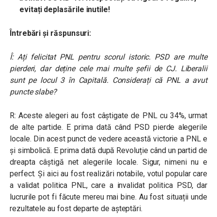
evitați deplasările inutile!
Întrebări și răspunsuri:
Î: Ați felicitat PNL pentru scorul istoric. PSD are multe
pierderi, dar deține cele mai multe șefii de CJ. Liberalii
sunt pe locul 3 în Capitală. Considerați că PNL a avut
puncte slabe?
R: Aceste alegeri au fost câștigate de PNL cu 34%, urmat
de alte partide. E prima dată când PSD pierde alegerile
locale. Din acest punct de vedere această victorie a PNL e
și simbolică. E prima dată după Revoluție când un partid de
dreapta câștigă net alegerile locale. Sigur, nimeni nu e
perfect. Și aici au fost realizări notabile, votul popular care
a validat politica PNL, care a invalidat politica PSD, dar
lucrurile pot fi făcute mereu mai bine. Au fost situații unde
rezultatele au fost departe de așteptări.