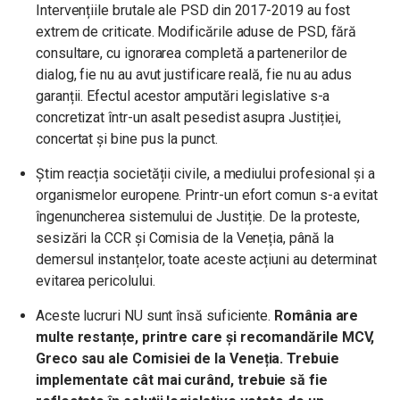
Intervențiile brutale ale PSD din 2017-2019 au fost
extrem de criticate. Modificările aduse de PSD, fără
consultare, cu ignorarea completă a partenerilor de
dialog, fie nu au avut justificare reală, fie nu au adus
garanții. Efectul acestor amputări legislative s-a
concretizat într-un asalt pesedist asupra Justiției,
concertat și bine pus la punct.
Știm reacția societății civile, a mediului profesional și a
organismelor europene. Printr-un efort comun s-a evitat
îngenuncherea sistemului de Justiție. De la proteste,
sesizări la CCR și Comisia de la Veneția, până la
demersul instanțelor, toate aceste acțiuni au determinat
evitarea pericolului.
Aceste lucruri NU sunt însă suficiente.
România are
multe restanțe, printre care și recomandările MCV,
Greco sau ale Comisiei de la Veneția. Trebuie
implementate cât mai curând, trebuie să fie