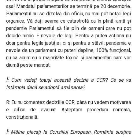
așa! Mandatul parlamentarilor se termină pe 20 decembrie.
Parlamentul nu se dizolvă din oficiu, nu mai pot hotărî legi
organice. Vă dați seama ce catastrofă ca în plină iarnă și
pandemie Parlamentul să fie plin de oameni care nu pot
decide nimic. E nevoie de legi. Pentru a putea acționa nu
doar pentru legile justiției, ci și pentru a stăvili pandemia e
nevoie de un parlament cu puteri depline, 100% funcțional,
nu ca acum cu o majoritate toxică și parlamentari care vor
diurnă peste mandat.
Î: Cum vedeți totuși această decizie a CCR? Ce se va
întâmpla dacă se adoptă amânarea?
R: Eu nu comentez deciziile CCR, până nu vedem motivarea
e dificil de evaluat. Așteptăm procedura normală,
constituțională.
Î: Mâine plecați la Consiliul European, România susține