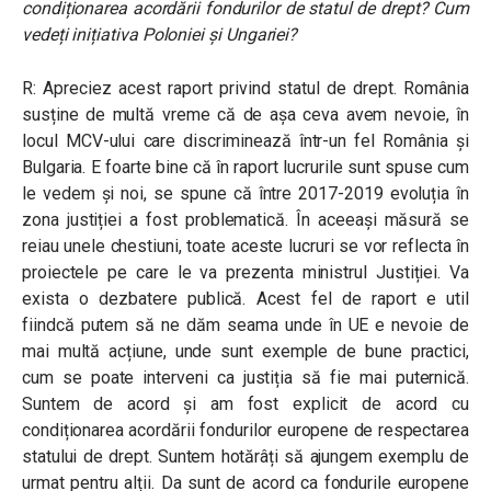
condiționarea acordării fondurilor de statul de drept? Cum
vedeți inițiativa Poloniei și Ungariei?
R: Apreciez acest raport privind statul de drept. România
susține de multă vreme că de așa ceva avem nevoie, în
locul MCV-ului care discriminează într-un fel România și
Bulgaria. E foarte bine că în raport lucrurile sunt spuse cum
le vedem și noi, se spune că între 2017-2019 evoluția în
zona justiției a fost problematică. În aceeași măsură se
reiau unele chestiuni, toate aceste lucruri se vor reflecta în
proiectele pe care le va prezenta ministrul Justiției. Va
exista o dezbatere publică. Acest fel de raport e util
fiindcă putem să ne dăm seama unde în UE e nevoie de
mai multă acțiune, unde sunt exemple de bune practici,
cum se poate interveni ca justiția să fie mai puternică.
Suntem de acord și am fost explicit de acord cu
condiționarea acordării fondurilor europene de respectarea
statului de drept. Suntem hotărâți să ajungem exemplu de
urmat pentru alții. Da sunt de acord ca fondurile europene