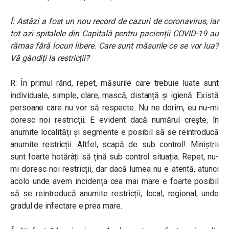
Î: Astăzi a fost un nou record de cazuri de coronavirus, iar
tot azi spitalele din Capitală pentru pacienții COVID-19 au
rămas fără locuri libere. Care sunt măsurile ce se vor lua?
Vă gândiți la restricții?
R: În primul rând, repet, măsurile care trebuie luate sunt
individuale, simple, clare, mască, distanță și igienă. Există
persoane care nu vor să respecte. Nu ne dorim, eu nu-mi
doresc noi restricții. E evident dacă numărul crește, în
anumite localități și segmente e posibil să se reintroducă
anumite restricții. Altfel, scapă de sub control! Miniștrii
sunt foarte hotărâți să țină sub control situația. Repet, nu-
mi doresc noi restricții, dar dacă lumea nu e atentă, atunci
acolo unde avem incidența cea mai mare e foarte posibil
să se reintroducă anumite restricții, local, regional, unde
gradul de infectare e prea mare.