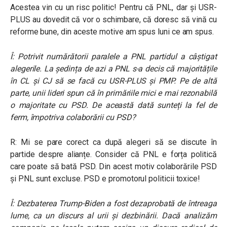
Acestea vin cu un risc politic! Pentru că PNL, dar și USR-
PLUS au dovedit că vor o schimbare, că doresc să vină cu
reforme bune, din aceste motive am spus luni ce am spus.
Î: Potrivit numărătorii paralele a PNL partidul a câștigat
alegerile. La ședința de azi a PNL s-a decis că majoritățile
în CL și CJ să se facă cu USR-PLUS și PMP. Pe de altă
parte, unii lideri spun că în primăriile mici e mai rezonabilă
o majoritate cu PSD. De această dată sunteți la fel de
ferm, împotriva colaborării cu PSD?
R: Mi se pare corect ca după alegeri să se discute în
partide despre alianțe. Consider că PNL e forța politică
care poate să bată PSD. Din acest motiv colaborările PSD
și PNL sunt excluse. PSD e promotorul politicii toxice!
Î: Dezbaterea Trump-Biden a fost dezaprobată de întreaga
lume, ca un discurs al urii și dezbinării. Dacă analizăm