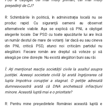
președinți de CJ?
R: Schimbările în politică, în administrația locală nu se
produc rapid. Cu siguranță oamenii au observat
alternativele viabile. Așa se explică că PNL a câștigat
alegerile locale. Dar PSD cu toate apucăturile lui are încă
un număr destul de mare de votanți. Iar dacă eu sau cineva
din PNL critică PSD, atunci noi criticăm partidul nu
alegătorii. Fiecare român are dreptul să voteze și să
aleagă pe cine dorește. Nu există alegători buni sau răi.
Î: Ați menționat reacția societății civile la asaltul asupra
justiției. Aceeași societate civilă își arată îngrijorarea că
lupta împotriva corupției a stagnat. O petiție adresată
dumneavoastră arată că DNA anchetează infracțiuni
minore. Această luptă mai e o prioritate?
R: Pentru mine președintele României această luptă e