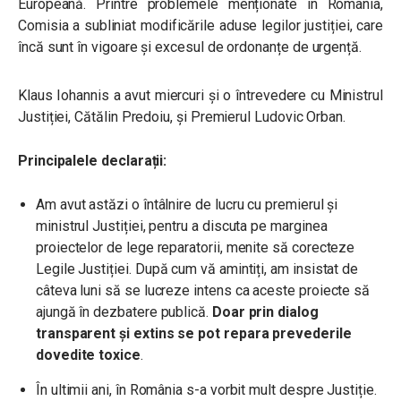
Europeană. Printre problemele menționate în România,
Comisia a subliniat modificările aduse legilor justiției, care
încă sunt în vigoare și excesul de ordonanțe de urgență.
Klaus Iohannis a avut miercuri și o întrevedere cu Ministrul
Justiției, Cătălin Predoiu, și Premierul Ludovic Orban.
Principalele declarații:
Am avut astăzi o întâlnire de lucru cu premierul și
ministrul Justiției, pentru a discuta pe marginea
proiectelor de lege reparatorii, menite să corecteze
Legile Justiției.
După cum vă amintiți, am insistat de
câteva luni să se lucreze intens ca aceste proiecte să
ajungă în dezbatere publică.
Doar prin dialog
transparent și extins se pot repara prevederile
dovedite toxice
.
În ultimii ani, în România s-a vorbit mult despre Justiție.