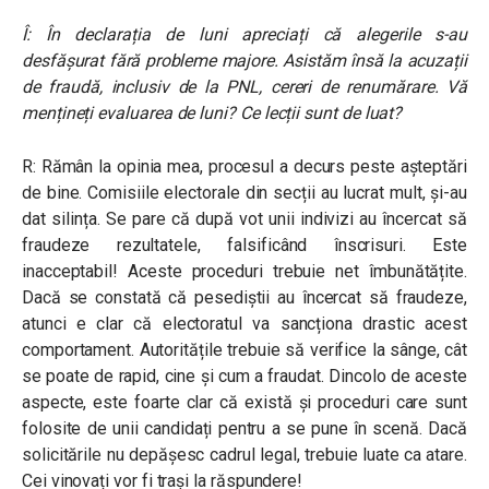
Î: În declarația de luni apreciați că alegerile s-au
desfășurat fără probleme majore. Asistăm însă la acuzații
de fraudă, inclusiv de la PNL, cereri de renumărare. Vă
mențineți evaluarea de luni? Ce lecții sunt de luat?
R: Rămân la opinia mea, procesul a decurs peste așteptări
de bine. Comisiile electorale din secții au lucrat mult, și-au
dat silința. Se pare că după vot unii indivizi au încercat să
fraudeze rezultatele, falsificând înscrisuri. Este
inacceptabil! Aceste proceduri trebuie net îmbunătățite.
Dacă se constată că pesediștii au încercat să fraudeze,
atunci e clar că electoratul va sancționa drastic acest
comportament. Autoritățile trebuie să verifice la sânge, cât
se poate de rapid, cine și cum a fraudat. Dincolo de aceste
aspecte, este foarte clar că există și proceduri care sunt
folosite de unii candidați pentru a se pune în scenă. Dacă
solicitările nu depășesc cadrul legal, trebuie luate ca atare.
Cei vinovați vor fi trași la răspundere!