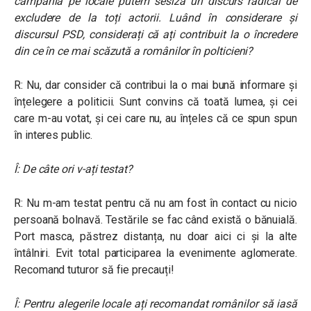
campania pe locale putem sesiza un discurs radical de
excludere de la toți actorii. Luând în considerare și
discursul PSD, considerați că ați contribuit la o încredere
din ce în ce mai scăzută a românilor în polticieni?
R: Nu, dar consider că contribui la o mai bună informare și
înțelegere a politicii. Sunt convins că toată lumea, și cei
care m-au votat, și cei care nu, au înțeles că ce spun spun
în interes public.
Î: De câte ori v-ați testat?
R: Nu m-am testat pentru că nu am fost în contact cu nicio
persoană bolnavă. Testările se fac când există o bănuială.
Port masca, păstrez distanța, nu doar aici ci și la alte
întâlniri. Evit total participarea la evenimente aglomerate.
Recomand tuturor să fie precauți!
Î: Pentru alegerile locale ați recomandat românilor să iasă