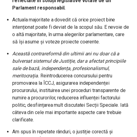
reflectate în soluții legislative votate de un
Parlament responsabil.
Actuala majoritate a dovedit că orice proiect bine
intenționat poate fi deviat de la scopul său. E nevoie de
o altă majoritate, în urma alegerilor parlamentare, care
să își asume și voteze proiecte coerente.
Această contrareformă din ultimii ani nu doar că a
bulversat sistemul de Justiție, dar a afectat principiile
sale de bază, independența, profesionalismul,
meritocrația.
Reintroducerea concursului pentru
promovarea la ÎCCJ, asigurarea independenței
procurorului, instituirea unei proceduri transparente de
numire a procurorilor, reducerea influenței factorului
politic, desființarea mult discutatei Secții Speciale. Iată
câteva din cele mai importante aspecte care trebuie
clarificate.
Am spus în repetate rânduri, o justiție corectă și