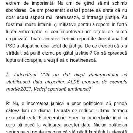
extrem de importantă. Nu am de gând să-mi schimb
abordarea. Ce am prezentat astăzi poate să arate că nu
doar acest aspect mă interesează, ci întreaga justiție. Au
fost mai multe întâlniri și inițiative pentru a reporni în forță
lupta anticorupție și cea împotriva unor rețele de crimă
organizată. Toate acestea trebuie repornite. Acest asalt al
PSD a stopat nu doar actul de justiție. De ce credeți că s-a
străduit să pună cizma pe gâtul justiției? Ca să oprească
lupta anticorupție, a reușit să o încetinească.
Î: Judecătorii CCR au dat drept Parlamentului să
stabilească data alegerilor. ALDE propune de exemplu
martie 2021. Vedeți oportună amânarea?
R: Nu, e încercarea jalnică a unor politicieni să prindă
câteva luni de diurnă. La asta se reduce. Ultimul termen
rezonabil este 6 decembrie. Sper ca procedurile încă în
curs să ducă la validarea acestei date. Niciun politician
serios nu-și poate imagina că stă până la sfântul așteaptă