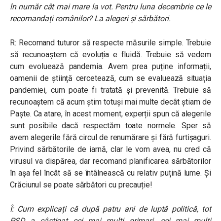
în număr cât mai mare la vot. Pentru luna decembrie ce le
recomandați românilor? La alegeri și sărbători.
R: Recomand tuturor să respecte măsurile simple. Trebuie
să recunoaștem că evoluția e fluidă. Trebuie să vedem
cum evoluează pandemia. Avem prea puține informații,
oamenii de știință cercetează, cum se evaluează situația
pandemiei, cum poate fi tratată și prevenită. Trebuie să
recunoaștem că acum știm totuși mai multe decât știam de
Paște. Ca atare, în acest moment, experții spun că alegerile
sunt posibile dacă respectăm toate normele. Sper să
avem alegerile fără circul de renumărare și fără furtișaguri.
Privind sărbătorile de iarnă, clar le vom avea, nu cred că
virusul va dispărea, dar recomand planificarea sărbătorilor
în așa fel încât să se întâlnească cu relativ puțină lume. Și
Crăciunul se poate sărbători cu precauție!
Î: Cum explicați că după patru ani de luptă politică, tot
PSD a câștigat cei mai mulți primari, cei mai mulți