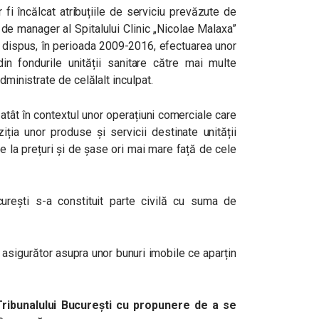
 fi încălcat atribuțiile de serviciu prevăzute de
e de manager al Spitalului Clinic „Nicolae Malaxa”
fi dispus, în perioada 2009-2016, efectuarea unor
in fondurile unității sanitare către mai multe
dministrate de celălalt inculpat.
i atât în contextul unor operațiuni comerciale care
ziția unor produse și servicii destinate unității
te la prețuri și de șase ori mai mare față de cele
curești s-a constituit parte civilă cu suma de
 asigurător asupra unor bunuri imobile ce aparțin
Tribunalului București cu propunere de a se