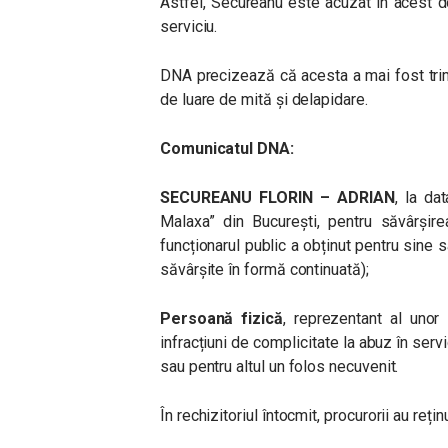
Astfel, Secureanu este acuzat în acest 
serviciu.
DNA precizează că acesta a mai fost tri
de luare de mită și delapidare.
Comunicatul DNA:
SECUREANU FLORIN – ADRIAN
, la da
Malaxa” din București, pentru săvârșire
funcționarul public a obținut pentru sine 
săvârșite în formă continuată);
Persoană fizică
, reprezentant al unor
infracțiuni de complicitate la abuz în serv
sau pentru altul un folos necuvenit.
În rechizitoriul întocmit, procurorii au reț