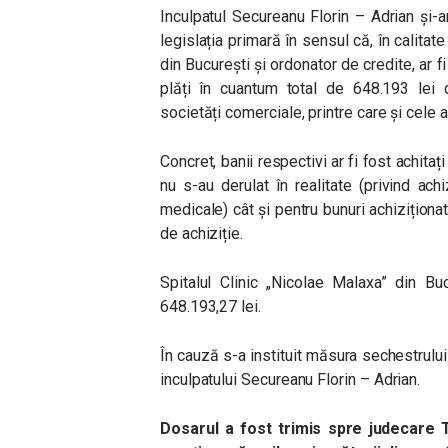
Inculpatul Secureanu Florin – Adrian și-ar
legislația primară în sensul că, în calitat
din București și ordonator de credite, ar 
plăți în cuantum total de 648.193 lei d
societăți comerciale, printre care și cele a
Concret, banii respectivi ar fi fost achitaț
nu s-au derulat în realitate (privind achi
medicale) cât și pentru bunuri achiziționa
de achiziție.
Spitalul Clinic „Nicolae Malaxa” din Bu
648.193,27 lei.
În cauză s-a instituit măsura sechestrului
inculpatului Secureanu Florin – Adrian.
Dosarul a fost trimis spre judecare 