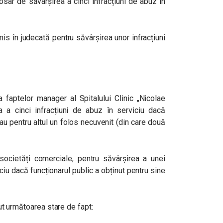
dosar de
săvârșirea a cinci infracțiuni de abuz în
mis în judecată
pentru săvârșirea unor infracțiuni
ta faptelor manager al Spitalului Clinic „Nicolae
a a cinci infracțiuni de abuz în serviciu dacă
sau pentru altul un folos necuvenit (din care două
 societăți comerciale, pentru săvârșirea a unei
iciu dacă funcționarul public a obținut pentru sine
inut următoarea stare de fapt: