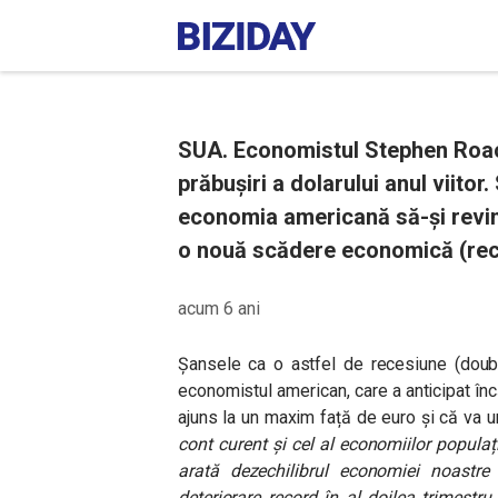
SUA. Economistul Stephen Roac
prăbușiri a dolarului anul viito
economia americană să-și revin
o nouă scădere economică (rec
acum 6 ani
Șansele ca o astfel de recesiune (doub
economistul american, care a anticipat încă
ajuns la un maxim față de euro și că va 
cont curent și cel al economiilor populaț
arată dezechilibrul economiei noastre 
deteriorare record în al doilea trimestru