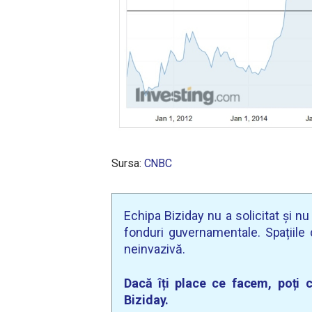
Sursa:
CNBC
Echipa Biziday nu a solicitat și n
fonduri guvernamentale. Spațiile d
neinvazivă.
Dacă îți place ce facem, poți c
Biziday.