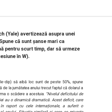
h (Yale) avertizează asupra unei
r. Spune că sunt șanse mari ca
ă pentru scurt timp, dar să urmeze
esiune în W).
le-dip) să aibă loc sunt de peste 50%, spune
 de la jumătatea anului trecut faptul că dolarul a
urma o scădere a acestuia.
“Nivelul deficitului de
iei au o dinamică dramatică. Acest deficit, care
în raport cu cele internaționale, a suferit o
 al anului. Situație similară și ceea ce privește