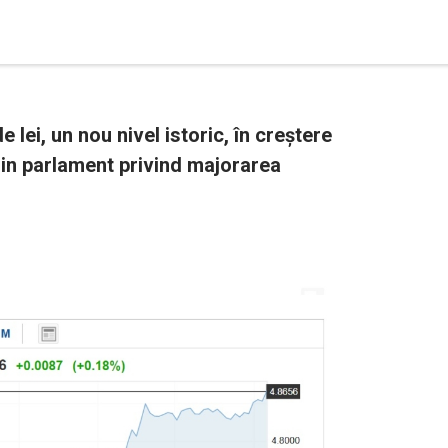
de lei, un nou nivel istoric, în creștere
din parlament privind majorarea