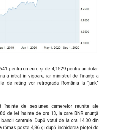
8641 pentru un euro și de 4,1529 pentru un dolar.
u a intrat în vigoare, iar ministrul de Finanțe a
ile de rating vor retrograda România la “junk”
că înainte de sesiunea camerelor reunite ale
,86 de lei înainte de ora 13, la care BNR anunță
a băncii centrale. După votul de la ora 14.30 din
 a rămas peste 4,86 și după închiderea pieței de