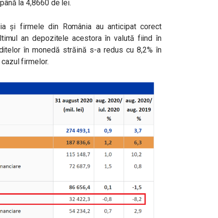
 până la 4,8660 de lei.
ia și firmele din România au anticipat corect
ltimul an depozitele acestora în valută fiind în
editelor în monedă străină s-a redus cu 8,2% în
 cazul firmelor.