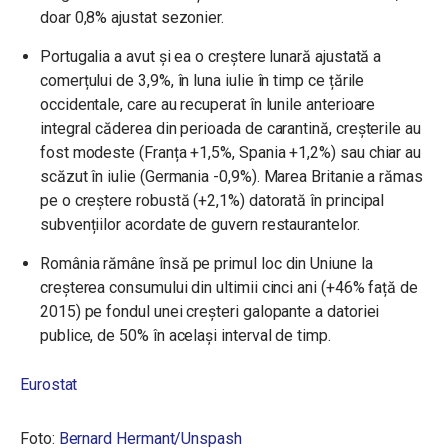
doar 0,8% ajustat sezonier.
Portugalia a avut și ea o creștere lunară ajustată a
comerțului de 3,9%, în luna iulie în timp ce țările
occidentale, care au recuperat în lunile anterioare
integral căderea din perioada de carantină, creșterile au
fost modeste (Franța +1,5%, Spania +1,2%) sau chiar au
scăzut în iulie (Germania -0,9%). Marea Britanie a rămas
pe o creștere robustă (+2,1%) datorată în principal
subvențiilor acordate de guvern restaurantelor.
România rămâne însă pe primul loc din Uniune la
creșterea consumului din ultimii cinci ani (+46% față de
2015) pe fondul unei creșteri galopante a datoriei
publice, de 50% în același interval de timp.
Eurostat
Foto:
Bernard Hermant/Unspash