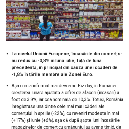
La nivelul Uniunii Europene, încasările din comerț s-
au redus cu -0,8% în luna iulie, față de luna
precedentă, în principal din cauza unei scăderi de
-1,8% în țările membre ale Zonei Euro.
Așa cum a informat mai devreme Biziday, în România
creșterea lunară ajustată a cifrei de afaceri (încasări) a
fost de 3,9%, iar cea nominală de 10,3%. Totuși, România
înregistrase una dintre cele mai mari căderi ale
comerțului în aprilie (-22%), cu reveniri modeste în mai
(+17%) și iunie (+6%), așa că după șapte luni încasările
magazinelor de comerț cu amănuntul au avans timid, de