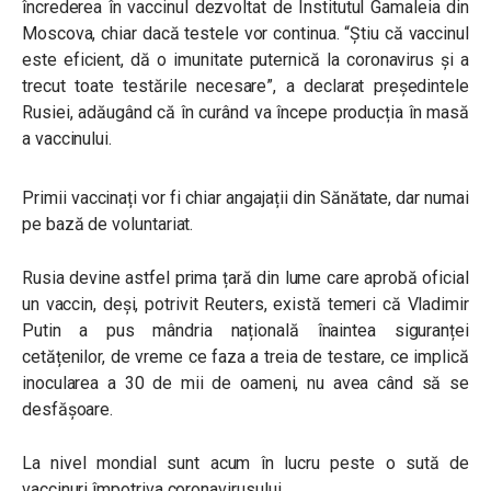
încrederea în vaccinul dezvoltat de Institutul Gamaleia din
Moscova, chiar dacă testele vor continua. “Știu că vaccinul
este eficient, dă o imunitate puternică la coronavirus și a
trecut toate testările necesare”, a declarat președintele
Rusiei, adăugând că în curând va începe producția în masă
a vaccinului.
Primii vaccinați vor fi chiar angajații din Sănătate, dar numai
pe bază de voluntariat.
Rusia devine astfel prima țară din lume care aprobă oficial
un vaccin, deși, potrivit Reuters, există temeri că Vladimir
Putin a pus mândria națională înaintea siguranței
cetățenilor, de vreme ce faza a treia de testare, ce implică
inocularea a 30 de mii de oameni, nu avea când să se
desfășoare.
La nivel mondial sunt acum în lucru peste o sută de
vaccinuri împotriva coronavirusului.