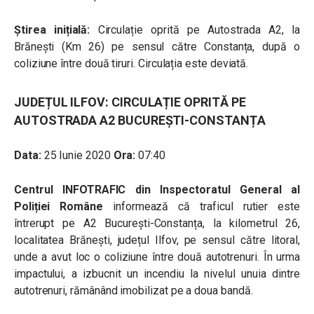
Știrea inițială:
Circulație oprită pe Autostrada A2, la
Brănești (Km 26) pe sensul către Constanța, după o
coliziune între două tiruri. Circulația este deviată.
JUDEȚUL ILFOV: CIRCULAȚIE OPRITĂ PE
AUTOSTRADA A2 BUCUREȘTI-CONSTANȚA
Data:
25 Iunie 2020
Ora:
07:40
Centrul INFOTRAFIC din Inspectoratul General al
Poliției Române
informează că traficul rutier este
întrerupt pe A2 București-Constanța, la kilometrul 26,
localitatea Brănești, județul Ilfov, pe sensul către litoral,
unde a avut loc o coliziune între două autotrenuri. În urma
impactului, a izbucnit un incendiu la nivelul unuia dintre
autotrenuri, rămânând imobilizat pe a doua bandă.