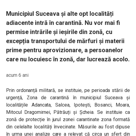
Municipiul Suceava și alte opt localități
adiacente intră în carantină. Nu vor mai fi
permise intrările și ieșirile din zonă, cu
excepția transportului de mărfuri și materii
prime pentru aprovizionare, a persoanelor
care nu locuiesc în zonă, dar lucrează acolo.
acum 6 ani
Prin ordonanță militară, se instituie, pe perioada stării de
urgență, Zona de carantină în municipiul Suceava și
localitățile Adancata, Salcea, Ipotești, Bosanci, Moara,
Mitocul Dragomirnei, Pătrăuți și Șcheia. Se instituie ca
zonă de protecție în jurul zonei carantinate zona formată
din celelalte localități învecinate. Măsurile au fost dipuse
în urma unei analize care a relevat că circa un sfert din