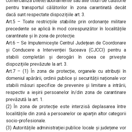
comercializa bilete/abonamente sau alte titluri de călătorie
pentru transportul călătorilor în zona carantinată decât
dacă sunt respectate dispozițiile art. 3.
Art.5 – Toate restricțiile stabilite prin ordonanțe militare
precedente se aplică în mod corespunzător în localitățile
carantinate și în zona de protecție.
Art.6 – Se împuternicește Centrul Județean de Coordonare
și Conducere a Intervenției Suceava (CJCCI) pentru a
stabili completări și derogări în ceea ce privește
dispozițiile prevăzute la art. 3.
Art.7 – (1) În zona de protecție, organele cu atribuții în
domeniul apărării, ordinii publice și securității naționale vor
stabili măsuri specifice de prevenire și limitare a intrării,
respectiv a ieșirii persoanelor în/din zona de carantinare
prevăzută la art. 1.
(2) În zona de protecție este interzisă deplasarea între
localitățile din zonă a persoanelor ce aparțin altor categorii
socio-profesionale.
(3) Autoritățile administrației publice locale și județene vor