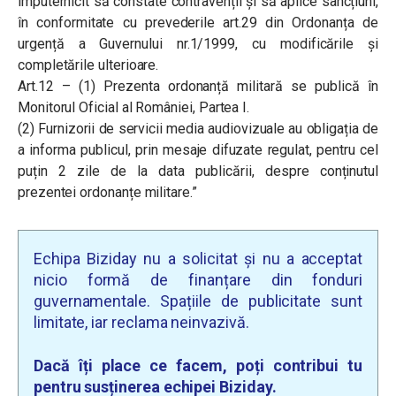
împuternicit să constate contravenții și să aplice sancțiuni,
în conformitate cu prevederile art.29 din Ordonanța de
urgență a Guvernului nr.1/1999, cu modificările și
completările ulterioare.
Art.12 – (1) Prezenta ordonanță militară se publică în
Monitorul Oficial al României, Partea I.
(2) Furnizorii de servicii media audiovizuale au obligația de
a informa publicul, prin mesaje difuzate regulat, pentru cel
puțin 2 zile de la data publicării, despre conținutul
prezentei ordonanțe militare.”
Echipa Biziday nu a solicitat și nu a acceptat
nicio formă de finanțare din fonduri
guvernamentale. Spațiile de publicitate sunt
limitate, iar reclama neinvazivă.
Dacă îți place ce facem, poți contribui tu
pentru susținerea echipei Biziday.