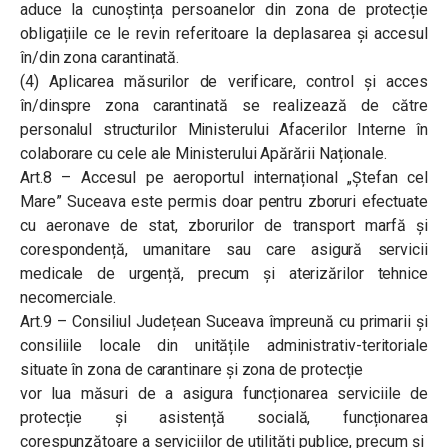
aduce la cunoștința persoanelor din zona de protecție
obligațiile ce le revin referitoare la deplasarea și accesul
în/din zona carantinată.
(4) Aplicarea măsurilor de verificare, control și acces
în/dinspre zona carantinată se realizează de către
personalul structurilor Ministerului Afacerilor Interne în
colaborare cu cele ale Ministerului Apărării Naționale.
Art.8 – Accesul pe aeroportul internațional „Ștefan cel
Mare” Suceava este permis doar pentru zboruri efectuate
cu aeronave de stat, zborurilor de transport marfă și
corespondență, umanitare sau care asigură servicii
medicale de urgență, precum și aterizărilor tehnice
necomerciale.
Art.9 – Consiliul Județean Suceava împreună cu primarii și
consiliile locale din unitățile administrativ-teritoriale
situate în zona de carantinare și zona de protecție
vor lua măsuri de a asigura funcționarea serviciile de
protecție și asistență socială, funcționarea
corespunzătoare a serviciilor de utilități publice, precum și