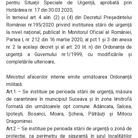
pentru Situații Speciale de Urgență, aprobată prin
Hotărârea nr. 17 din 30.03.2020,
În temeiul art. 4 alin. (2) și (4) din Decretul Președintelui
României nr.195/2020 privind instituirea stării de urgență
la nivel național, publicat în Monitorul Oficial al României,
Partea I, nr. 212 din 16 martie 2020, al pct.1 și 3 din anexa
nr. 2 la același decret și al art. 20 lit. n) din Ordonanța de
urgență a Guvernului nr.1/1999, cu modificările și
completările ulterioare,
Ministrul afacerilor interne emite următoarea Ordonanță
militară:
Art.1 – Se instituie pe perioada stării de urgență, măsura
de carantinare în municipiul Suceava și în zona limitrofă
formată din următoarele opt comune: Adâncata, Salcea,
Ipotești, Bosanci, Moara, Șcheia, Pătrăuți și Mitocu
Dragomirnei.
Art.2 – Se instituie pe perioada stării de urgență o zonă de
protecție, ca perimetru de siguranță în jurul localităților