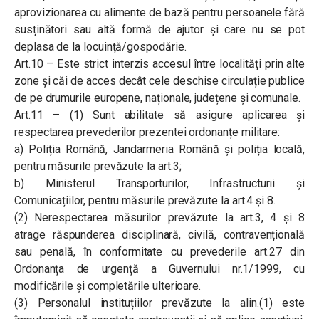
aprovizionarea cu alimente de bază pentru persoanele fără
susținători sau altă formă de ajutor și care nu se pot
deplasa de la locuință/gospodărie.
Art.10 – Este strict interzis accesul între localități prin alte
zone și căi de acces decât cele deschise circulație publice
de pe drumurile europene, naționale, județene și comunale.
Art.11 – (1) Sunt abilitate să asigure aplicarea și
respectarea prevederilor prezentei ordonanțe militare:
a) Poliția Română, Jandarmeria Română și poliția locală,
pentru măsurile prevăzute la art.3;
b) Ministerul Transporturilor, Infrastructurii și
Comunicațiilor, pentru măsurile prevăzute la art.4 și 8.
(2) Nerespectarea măsurilor prevăzute la art.3, 4 și 8
atrage răspunderea disciplinară, civilă, contravențională
sau penală, în conformitate cu prevederile art.27 din
Ordonanța de urgență a Guvernului nr.1/1999, cu
modificările și completările ulterioare.
(3) Personalul instituțiilor prevăzute la alin.(1) este