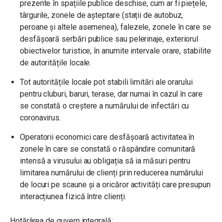
prezente în spațiile publice deschise, cum ar fi piețele,
târgurile, zonele de așteptare (stații de autobuz,
peroane și altele asemenea), falezele, zonele în care se
desfășoară serbări publice sau pelerinaje, exteriorul
obiectivelor turistice, în anumite intervale orare, stabilite
de autoritățile locale.
Tot autoritățile locale pot stabili limitări ale orarului
pentru cluburi, baruri, terase, dar numai în cazul în care
se constată o creștere a numărului de infectări cu
coronavirus.
Operatorii economici care desfășoară activitatea în
zonele în care se constată o răspândire comunitară
intensă a virusului au obligația să ia măsuri pentru
limitarea numărului de clienți prin reducerea numărului
de locuri pe scaune și a oricăror activități care presupun
interacțiunea fizică între clienți.
Hotărârea de guvern integrală: