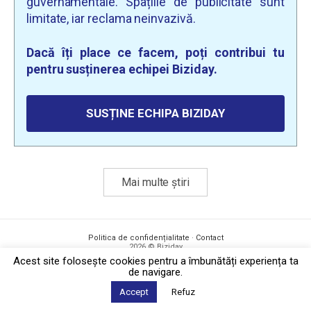
guvernamentale. Spațiile de publicitate sunt
limitate, iar reclama neinvazivă.
Dacă îți place ce facem, poți contribui tu
pentru susținerea echipei Biziday.
SUSȚINE ECHIPA BIZIDAY
Mai multe știri
Politica de confidențialitate
·
Contact
2026 © Biziday
Acest site foloseşte cookies pentru a îmbunătăți experiența ta
de navigare.
Accept
Refuz