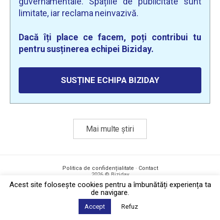
guvernamentale. Spațiile de publicitate sunt
limitate, iar reclama neinvazivă.
Dacă îți place ce facem, poți contribui tu
pentru susținerea echipei Biziday.
SUSȚINE ECHIPA BIZIDAY
Mai multe știri
Politica de confidențialitate
·
Contact
2026 © Biziday
Acest site foloseşte cookies pentru a îmbunătăți experiența ta
de navigare.
Accept
Refuz