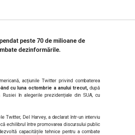
pendat peste 70 de milioane de
combate dezinformările.
americană, acțiunile Twitter privind combaterea
pând cu luna octombrie a anului trecut,
după
a Rusiei în alegerile prezidențiale din SUA, cu
e Twitter, Del Harvey, a declarat într-un interviu
ă echilibrul între promovarea discursului public
și dezvoltă capacitățile tehnice pentru a combate