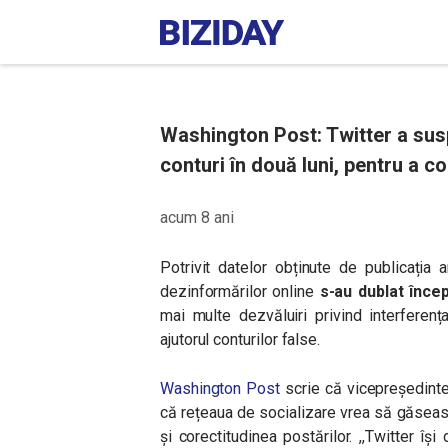
Washington Post: Twitter a sus
conturi în două luni, pentru a 
acum 8 ani
Potrivit datelor obținute de publicația 
dezinformărilor online
s-au dublat înce
mai multe dezvăluiri privind interferenț
ajutorul conturilor false.
Washington Post
scrie că vicepreședintel
că rețeaua de socializare vrea să găseasc
și corectitudinea postărilor. ,,Twitter î